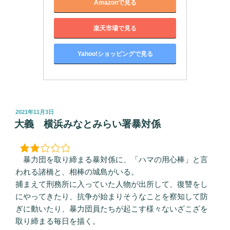
Amazonで見る
楽天市場で見る
Yahoo!ショッピングで見る
投
2021年11月3日
稿
大義 横浜みなとみらい署暴対係
日:
暴力団を取り締まる暴対係に、「ハマの用心棒」と言
われる諸橋と、相棒の城島がいる。
捕まえて刑務所に入っていた人物が出所して、復讐をし
にやってきたり、抗争が始まりそうなことを察知して防
ぎに動いたり、暴力団員たちが起こす様々ないざこざを
取り締まる毎日を描く。