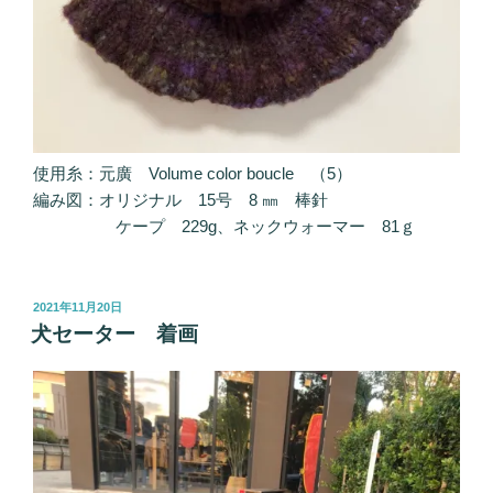
使用糸：元廣 Volume color boucle （5）
編み図：オリジナル 15号 8 ㎜ 棒針
ケープ 229g、ネックウォーマー 81ｇ
投
2021年11月20日
稿
犬セーター 着画
日: