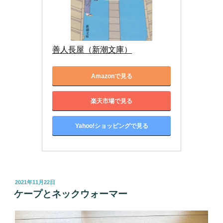
善人長屋（新潮文庫）
Amazonで見る
楽天市場で見る
Yahoo!ショッピングで見る
投
2021年11月22日
稿
ケープとネックウォーマー
日: