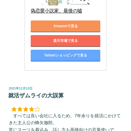
偽恋愛小説家、最後の嘘
Amazonで見る
楽天市場で見る
Yahoo!ショッピングで見る
投
2021年11月12日
稿
就活ザムライの大誤算
日:
すべては良い会社に入るため、7年余りを就活にかけて
きた主人公の蜂矢徹郎。
常にスーツを着込み、話し方も面接向けの言葉使いで、