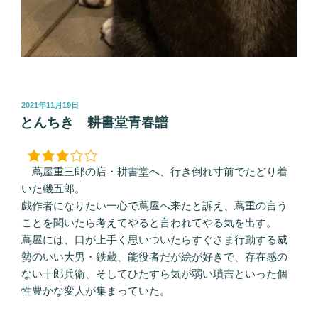
投
2021年11月19日
稿
とんちき 耕書堂青春譜
日:
蔦屋重三郎の店・耕書堂へ、行き倒れ寸前でたどり着
いた磯五郎。
戯作者になりたい一心で蔦屋へ来たと訴え、蔦重の言う
ことを聞いたら考えてやると言われてやる気を出す。
蔦屋には、口が上手く思いついたらすぐさま行動する威
勢のいい大男・鉄蔵、能役者だが絵が好きで、存在感の
ない十郎兵衛、そしてひたすら気が弱い瑣吉といった個
性豊かな変人が集まっていた。