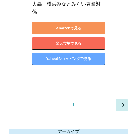
大義　横浜みなとみらい署暴対
係
Amazonで見る
楽天市場で見る
Yahoo!ショッピングで見る
投
次
固定ページ
1
稿
の
ペ
ナ
ー
ビ
アーカイブ
ジ
ゲ