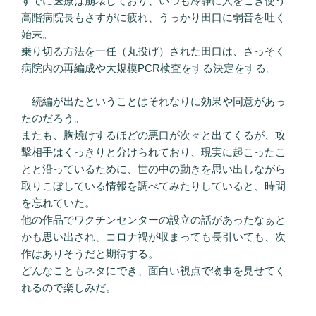
すでに医療は崩壊しており、いつも冷静に人をこき使う
高階病院長もさすがに疲れ、うっかり田口に弱音を吐く
始末。
乗り切る方法を一任（丸投げ）された田口は、さっそく
病院内の再編成や大規模PCR検査をする決定をする。
続編が出たということはそれなりに効果や同意があっ
たのだろう。
またも、胸焼けするほどの悪口が次々と出てくるが、攻
撃相手はくっきりと分けられており、現実に起こったこ
とと沿っているために、世の中の動きを思い出しながら
取りこぼしている情報を調べてみたりしていると、時間
を忘れていた。
他の作品でワクチンセンターの設立の話があったなぁと
かも思い出され、コロナ禍が収まっても長引いても、次
作はありそうだと期待する。
どんなこともネタにでき、面白い視点で物事を見せてく
れるので楽しみだ。