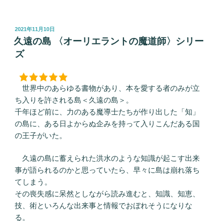
投
2021年11月10日
稿
久遠の島 〈オーリエラントの魔道師〉シリー
日:
ズ
世界中のあらゆる書物があり、本を愛する者のみが立
ち入りを許される島＜久遠の島＞。
千年ほど前に、力のある魔導士たちが作り出した「知」
の島に、ある日よからぬ企みを持って入りこんだある国
の王子がいた。
久遠の島に蓄えられた洪水のような知識が起こす出来
事が語られるのかと思っていたら、早々に島は崩れ落ち
てしまう。
その喪失感に呆然としながら読み進むと、知識、知恵、
技、術といろんな出来事と情報でおぼれそうになりな
る。