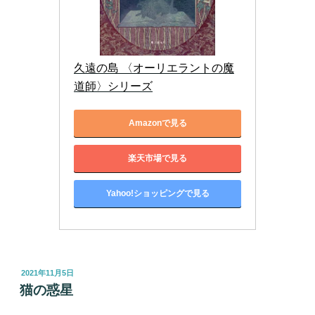
久遠の島 〈オーリエラントの魔
道師〉シリーズ
Amazonで見る
楽天市場で見る
Yahoo!ショッピングで見る
投
2021年11月5日
稿
猫の惑星
日: