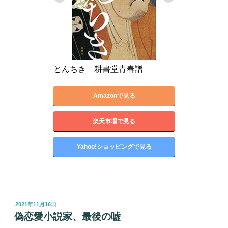
とんちき　耕書堂青春譜
Amazonで見る
楽天市場で見る
Yahoo!ショッピングで見る
投
2021年11月16日
稿
偽恋愛小説家、最後の嘘
日: