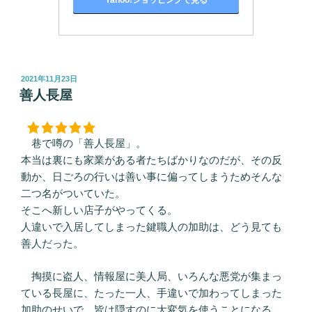
投
2021年11月23日
稿
善人長屋
日:
巷で噂の「善人長屋」。
本当は裏にも家業がある者たちばかりなのだが、その反
動か、日ごろの行いは善い事に偏ってしまうためそんな
二つ名がついていた。
そこへ新しい店子がやってくる。
人違いで入居してしまった鍵職人の加助は、どう見ても
善人だった。
掏摸に盗人、情報屋に美人局、いろんな悪党が集まっ
ている長屋に、たった一人、手違いで加わってしまった
加助のせいで、皆は隠すのに大変気を使うことになる。