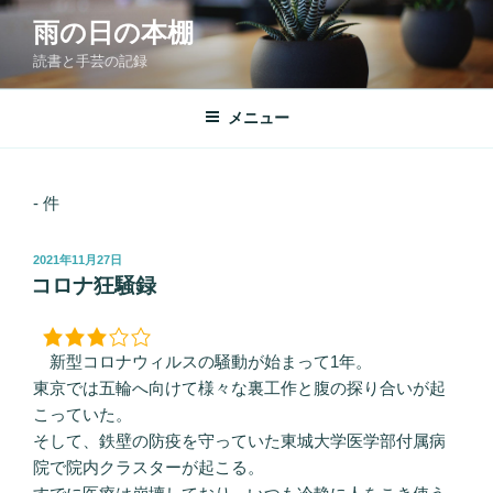
コ
雨の日の本棚
ン
読書と手芸の記録
テ
ン
ツ
メニュー
へ
ス
キ
- 件
ッ
プ
投
2021年11月27日
稿
コロナ狂騒録
日:
新型コロナウィルスの騒動が始まって1年。
東京では五輪へ向けて様々な裏工作と腹の探り合いが起
こっていた。
そして、鉄壁の防疫を守っていた東城大学医学部付属病
院で院内クラスターが起こる。