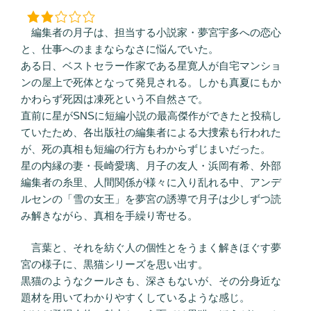
編集者の月子は、担当する小説家・夢宮宇多への恋心
と、仕事へのままならなさに悩んでいた。
ある日、ベストセラー作家である星寛人が自宅マンショ
ンの屋上で死体となって発見される。しかも真夏にもか
かわらず死因は凍死という不自然さで。
直前に星がSNSに短編小説の最高傑作ができたと投稿し
ていたため、各出版社の編集者による大捜索も行われた
が、死の真相も短編の行方もわからずじまいだった。
星の内縁の妻・長崎愛璃、月子の友人・浜岡有希、外部
編集者の糸里、人間関係が様々に入り乱れる中、アンデ
ルセンの「雪の女王」を夢宮の誘導で月子は少しずつ読
み解きながら、真相を手繰り寄せる。
言葉と、それを紡ぐ人の個性とをうまく解きほぐす夢
宮の様子に、黒猫シリーズを思い出す。
黒猫のようなクールさも、深さもないが、その分身近な
題材を用いてわかりやすくしているような感じ。