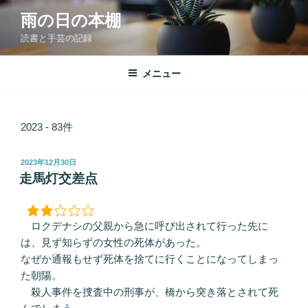
コ
雨の日の本棚
ン
読書と手芸の記録
テ
ン
ツ
メニュー
へ
ス
キ
2023 - 83件
ッ
プ
投
2023年12月30日
稿
走馬灯交差点
日:
ロクデナシの父親から急に呼び出されて行った先に
は、見ず知らずの女性の死体があった。
なぜか通報もせず死体を捨てに行くことになってしまっ
た朝陽。
殺人事件を捜査中の刑事が、橋から突き落とされて死