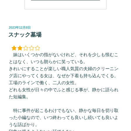
投
2023年12月8日
稿
スナック墓場
日:
妹はいくつかの指がないけれど、それを少しも恨むこ
とはなく、いつも朗らかに笑っている。
きれいにすることが楽しい職人気質の夫婦のクリーニン
グ店にやってくる女は、なぜか下着も持ち込んでくる。
工場のラインで働く、二人の女性。
どれも女性が日々の中でふと感じる事が、静かに語られ
た短編集。
特に事件が起こるわけでもない、静かな毎日を切り取
った小編なので、いつ終わっても良いし続いても良いよ
うな話ばかり。