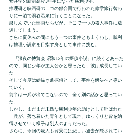
女共学の新制高校3年生になった勝利少年。
推理研と映画研の二つの部合同で行われた修学旅行替わ
りに一泊で湯谷温泉に行くことになった。
楽しんでいた部員たちだが、そこで一つの殺人事件に遭
遇してしまう。
さらに夏休みの間にもう一つの事件とも出くわし、勝利
は推理小説家を目指す身として事件に挑む。
『深夜の博覧会 昭和12年の探偵小説』に続くとあった
ので、同じ少年が主人公かと思ったら、彼は成長してい
た。
そして今度は絵描き兼探偵として、事件を解決へと導い
ていく。
前半は一兵が出てこないので、全く別の話かと思ってい
た。
しかし、まだまだ未熟な勝利少年の助けとして呼ばれた
一兵が、落ち着いた青年として現れ、ゆっくりと皆を納
得させていく様子は別人のようだった。
さらに、今回の殺人も背景には悲しい過去が隠されてい