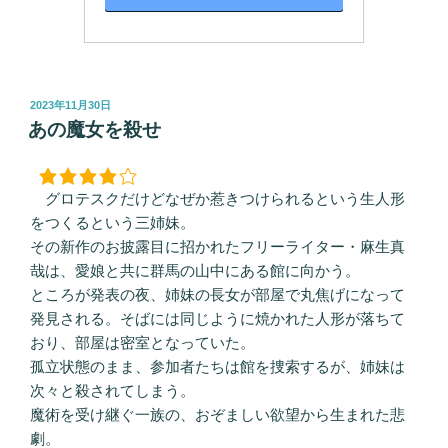
投
2023年11月30日
稿
あの魔女を殺せ
日:
グロテスクだけどなぜか惹きつけられるという生人形
をつくるという三姉妹。
その新作のお披露目に招かれたフリーライター・麻生真
哉は、愛娘と共に群馬の山中にある館に向かう。
ところが発表の夜、姉妹の長女が部屋で丸焦げになって
発見される。そばには同じように焼かれた人形が落ちて
おり、部屋は密室となっていた。
孤立状態のまま、参加者たちは館を捜索するが、姉妹は
次々と殺されてしまう。
魔術を受け継ぐ一族の、おぞましい欲望から生まれた悲
劇。