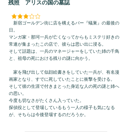
稿
残照 アリスの国の墓誌
日:
新宿ゴールデン街に店を構えるバー『蟻巣』の最後の
日。
マンガ家・那珂一兵が亡くなってからもミステリ好きの
常連が集まったこの店で、彼らは思い出に浸る。
そして話題は、一兵のマネージャーをしていた姉の千鳥
と、祖母の死における残りの謎に向かう。
家を飛び出して似顔絵書きをしていた一兵が、有名漫
画家となり、すでに死していたことに衝撃を受ける。
そして彼の生涯で付きまとった身近な人の死の謎と姉へ
の思い。
今度も切なさがたくさん入っていた。
探偵役として登場しているもう一人の様子も気になる
が、そちらは今後登場するのだろうか。