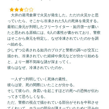
日:
大井の港湾倉庫で火災が発生した。ただの火災かと思
っていたら、そこから冷凍された5人の死体を発見する。
最初に身元が判明したフリーライター・如月啓一が書い
たと思われる原稿には、6人の素性が書かれており、警察
はそこから身元を特定し、なぜ冷凍されていたのかを調
べ始める。
少しずつ公表される如月のブログと警察の調べが交互に
描かれ、冷凍されていた経緯や身元などが分かり始める
と、より一層不気味な謎が深まってく。
彼らはなぜ、冷凍されていたのか。
一人ずつ判明していく死体の素性。
彼らは皆、死の間際にいたことが分かる。
そして彼らの、身震いを起こすほどの死への恐怖が伝わ
ってきて恐ろしくなる。
ただ、警察の視点で描かれている部分がそれを中和させ
てくれいて、ホラーの部分が薄まっていたために読みや