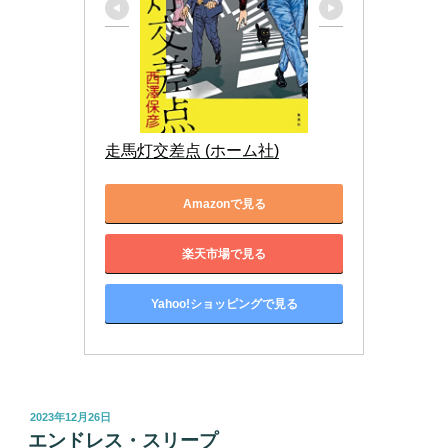
走馬灯交差点 (ホーム社)
Amazonで見る
楽天市場で見る
Yahoo!ショッピングで見る
投
2023年12月26日
稿
エンドレス・スリープ