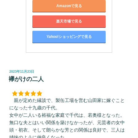
Amazonで見る
楽天市場で見る
Yahoo!ショッピングで見る
投
2023年11月23日
稿
襷がけの二人
日:
親が定めた縁談で、製缶工場を営む山田家に嫁ぐこと
になった十九歳の千代。
女中が二人いる裕福な家庭で千代は、若奥様となった。
無口な夫とはいい関係を築けなかったが、元芸者の女中
頭・初衣、そして朗らかな芳との関係は良好で、三人は
姉妹のように仲良くなった。