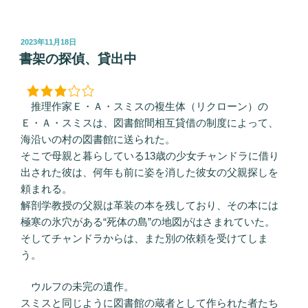
投
2023年11月18日
稿
書架の探偵、貸出中
日:
推理作家Ｅ・Ａ・スミスの複生体（リクローン）の
Ｅ・Ａ・スミスは、図書館間相互貸借の制度によって、
海沿いの村の図書館に送られた。
そこで母親と暮らしている13歳の少女チャンドラに借り
出された彼は、何年も前に姿を消した彼女の父親探しを
頼まれる。
解剖学教授の父親は革装の本を残しており、その本には
極寒の氷穴がある“死体の島”の地図がはさまれていた。
そしてチャンドラからは、また別の依頼を受けてしま
う。
ウルフの未完の遺作。
スミスと同じように図書館の蔵者として作られた者たち