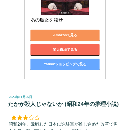
あの魔女を殺せ
Amazonで見る
楽天市場で見る
Yahoo!ショッピングで見る
投
2023年11月25日
稿
たかが殺人じゃないか (昭和24年の推理小説)
日:
昭和24年、敗戦した日本に進駐軍が推し進めた改革で男