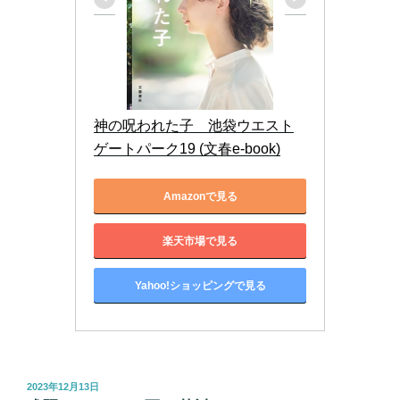
神の呪われた子　池袋ウエスト
ゲートパーク19 (文春e-book)
Amazonで見る
楽天市場で見る
Yahoo!ショッピングで見る
投
2023年12月13日