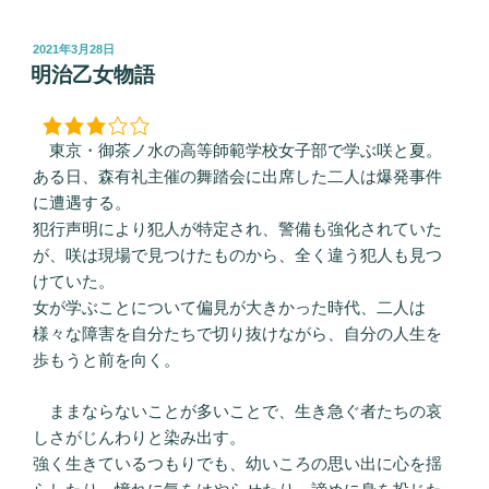
投
2021年3月28日
稿
明治乙女物語
日:
東京・御茶ノ水の高等師範学校女子部で学ぶ咲と夏。
ある日、森有礼主催の舞踏会に出席した二人は爆発事件
に遭遇する。
犯行声明により犯人が特定され、警備も強化されていた
が、咲は現場で見つけたものから、全く違う犯人も見つ
けていた。
女が学ぶことについて偏見が大きかった時代、二人は
様々な障害を自分たちで切り抜けながら、自分の人生を
歩もうと前を向く。
ままならないことが多いことで、生き急ぐ者たちの哀
しさがじんわりと染み出す。
強く生きているつもりでも、幼いころの思い出に心を揺