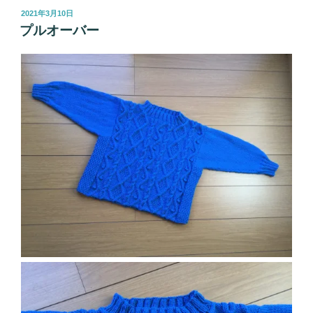
投
2021年3月10日
稿
プルオーバー
日: