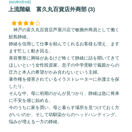
投
2021年3月14日
稿
上流階級 富久丸百貨店外商部 (3)
日:
神戸の富久丸百貨店芦屋川店で敏腕外商員として働く
鮫島静緒。
静緒を信用して仕事を頼んでくれるお客様も増え、ます
ます忙しく動き回る。
美容整形に興味があるけど怖くて静緒に話を聞いてきて
ほしいという女性投資家。息子の中学受験で義親からの
圧力と本人の希望がかみ合わないという主婦。
著作権を侵害されているイラストレーターに弁護士を探
したり。
そんな中、母に初期のがんが見つかり、静緒は急に将来
に不安を感じ始める。
今のうちに家を買い、母と暮らす場所を見つけておく方
がいいのか、そして幼馴染からのヘッドハンティング。
悩みが増える一方の静緒。