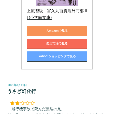
上流階級　富久丸百貨店外商部 II
I (小学館文庫)
Amazonで見る
楽天市場で見る
Yahoo!ショッピングで見る
投
2021年3月11日
稿
うさぎ幻化行
日:
飛行機事故で死んだ義理の兄。