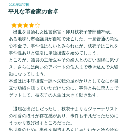
投
2021年3月7日
稿
平凡な革命家の食卓
日:
出世を目論む女性警察官・卯月枝衣子警部補29歳。
ある地味な市会議員が自宅で死亡した。一見普通の急性
心不全で、事件性はないとみられたが、枝衣子はこれを
事件性ありと強引に単独捜査を始めてしまう。
ところが、議員の主治医やその婦人との古い因縁に気づ
き、さらには向いのアパートの住人まで巻き込んで大騒
動になってしまう。
本当はは本庁捜査一課へ栄転の足がかりとしてなにか目
立つ功績を狙っていただけなのに、事件と共に恋人まで
ゲットして、枝衣子の人生は大きく動き出す。
退屈な出だしだったし、枝衣子よりもジャーナリスト
の柚香のほうが存在感があり、事件も平凡だったために
うっかり投げ出すところだった。
出世欲のために事件を捏造するんじゃないかと冷や冷や