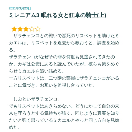
投
2021年3月23日
稿
ミレニアム3 眠れる女と狂卓の騎士(上)
日:
ザラチェンコとの戦いで瀕死のリスベットを助けたミ
カエルは、リスベットを過去から救おうと、調査を始め
る。
ザラチェンコがなぜその罪を何度も見逃されてきたの
か、カギは公安にあると読んでいたが、彼らも策をめぐ
らせミカエルを追い詰める。
一方リスベットは、二つ隣の部屋にザラチェンコがいる
ことに気づき、お互いを監視し合っていた。
しぶといザラチェンコ。
でもリスベットはあきらめない。どうにかして自分の未
来を守ろうとする気持ちが強く、同じように真実を知り
たいと強く思っているミカエルとやっと同じ方向を見始
めた。