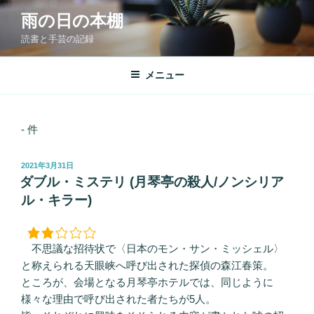
コ
雨の日の本棚
ン
読書と手芸の記録
テ
ン
ツ
メニュー
へ
ス
キ
- 件
ッ
プ
投
2021年3月31日
稿
ダブル・ミステリ (月琴亭の殺人/ノンシリア
日:
ル・キラー)
不思議な招待状で〈日本のモン・サン・ミッシェル〉
と称えられる天眼峡へ呼び出された探偵の森江春策。
ところが、会場となる月琴亭ホテルでは、同じように
様々な理由で呼び出された者たちが5人。