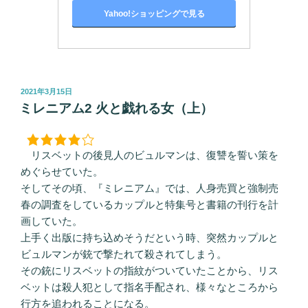
Yahoo!ショッピングで見る
投
2021年3月15日
稿
ミレニアム2 火と戯れる女（上）
日:
リスベットの後見人のビュルマンは、復讐を誓い策を
めぐらせていた。
そしてその頃、『ミレニアム』では、人身売買と強制売
春の調査をしているカップルと特集号と書籍の刊行を計
画していた。
上手く出版に持ち込めそうだという時、突然カップルと
ビュルマンが銃で撃たれて殺されてしまう。
その銃にリスベットの指紋がついていたことから、リス
ベットは殺人犯として指名手配され、様々なところから
行方を追われることになる。