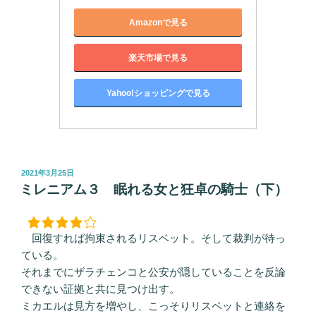
Amazonで見る
楽天市場で見る
Yahoo!ショッピングで見る
投
2021年3月25日
稿
ミレニアム３ 眠れる女と狂卓の騎士（下）
日:
回復すれば拘束されるリスベット。そして裁判が待っ
ている。
それまでにザラチェンコと公安が隠していることを反論
できない証拠と共に見つけ出す。
ミカエルは見方を増やし、こっそりリスベットと連絡を