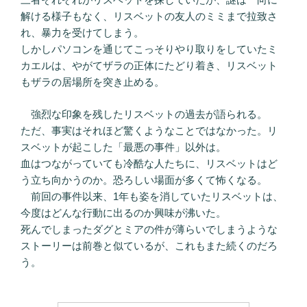
解ける様子もなく、リスベットの友人のミミまで拉致さ
れ、暴力を受けてしまう。
しかしパソコンを通じてこっそりやり取りをしていたミ
カエルは、やがてザラの正体にたどり着き、リスベット
もザラの居場所を突き止める。
強烈な印象を残したリスベットの過去が語られる。
ただ、事実はそれほど驚くようなことではなかった。リ
スベットが起こした「最悪の事件」以外は。
血はつながっていても冷酷な人たちに、リスベットはど
う立ち向かうのか。恐ろしい場面が多くて怖くなる。
前回の事件以来、1年も姿を消していたリスベットは、
今度はどんな行動に出るのか興味が沸いた。
死んでしまったダグとミアの件が薄らいでしまうような
ストーリーは前巻と似ているが、これもまた続くのだろ
う。