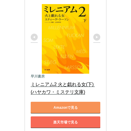
早川書房
ミレニアム2 火と戯れる女(下) 
(ハヤカワ・ミステリ文庫)
Amazonで見る
楽天市場で見る