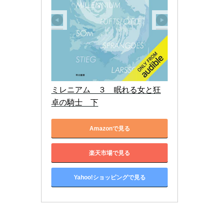
ミレニアム　３　眠れる女と狂
卓の騎士　下
Amazonで見る
楽天市場で見る
Yahoo!ショッピングで見る