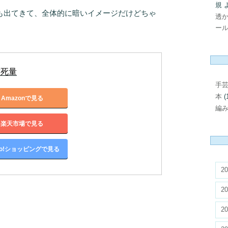
規
も出てきて、全体的に暗いイメージだけどちゃ
透
ール
致死量
手
本
(
Amazonで見る
編
楽天市場で見る
oo!ショッピングで見る
20
20
20