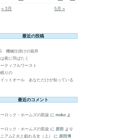
« 3月
5月 »
最近の投稿
PS 機械仕掛けの箱舟
鳥は夜に羽ばたく
ューティフルワースト
の眠りの
ウイットオール あなただけが知っている
最近のコメント
ャーロック・ホームズの凱旋
に
moko
よ
ャーロック・ホームズの凱旋
に
原田
より
ニアム2 火と戯れる女（上）
に
原田博