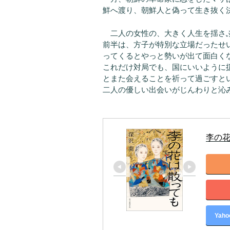
鮮へ渡り、朝鮮人と偽って生き抜く
二人の女性の、大きく人生を揺さ
前半は、方子が特別な立場だったせ
ってくるとやっと勢いが出て面白く
これだけ対局でも、国にいいように
とまた会えることを祈って過ごすと
二人の優しい出会いがじんわりと沁
李の
Yah