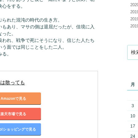
20
決心をする。
20
20
ぶられた混沌の時代の生き方。
20
いもあり、マサの側は退屈だったが、佳境に入
なった。
扱われ、戦争で死にそうになり、信じた人たち
いう面では同じことをした二人。
検
みる。
索:
花は散っても
月
Amazonで見る
3
楽天市場で見る
10
17
oo!ショッピングで見る
24