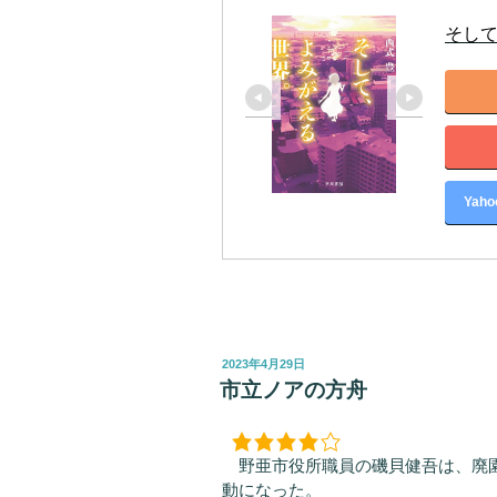
そし
Yah
投
2023年4月29日
稿
市立ノアの方舟
日:
野亜市役所職員の磯貝健吾は、廃園
動になった。