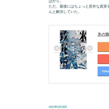
ばかり。
ただ、最後にはちょっと意外な真実
んと解決していた。
氷の
Yah
投
2023年4月18日