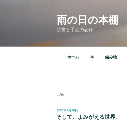
コ
ン
テ
雨の日の本棚
ン
読書と手芸の記録
ツ
へ
ス
キ
ホーム
本
編み物
ッ
プ
- 件
投
2023年4月30日
稿
そして、よみがえる世界。
日: