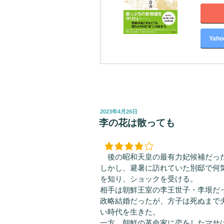
Yah
投
2023年4月26日
稿
李の花は散っても
日:
後の昭和天皇の最有力妃候補だっ
しかし、避暑に訪れていた別邸で何
を知り、ショックを受ける。
相手は朝鮮王室の李王世子・李垠だ
政略結婚だったが、方子は死ぬまで
い時代を生きた。
一方、朝鮮の革命家に恋をしたマサ