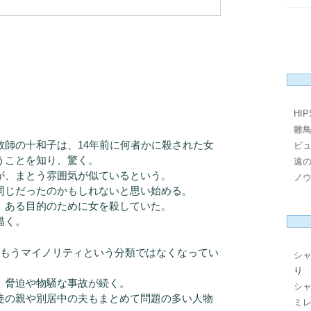
HI
雛
師の十和子は、14年前に何者かに殺された女
ビ
うことを知り、驚く。
遠
が、まとう雰囲気が似ているという。
ノ
同じだったのかもしれないと思い始める。
、ある目的のために女を殺していた。
描く。
、もうマイノリティという分類ではなくなってい
シ
り
、脅迫や物騒な事故が続く。
シ
徒の親や別居中の夫もまとめて問題の多い人物
ミレ