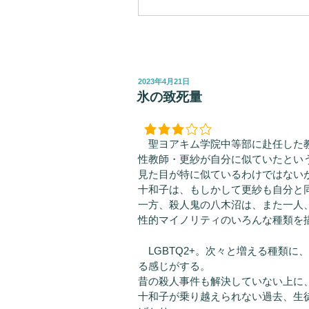
投
2023年4月21日
稿
氷の致死量
日:
聖ヨアキム学院中等部に赴任した教
性教師・更紗が自分に似ていたとい
見た目が特に似ているわけではない
十和子は、もしかして更紗も自分と
一方、殺人鬼の八木沼は、また一人
性的マイノリティのいろんな種類を
LGBTQ2+。次々と増える種類に
る感じがする。
昔の殺人事件も解決していない上に
十和子が乗り越えられない過去、生