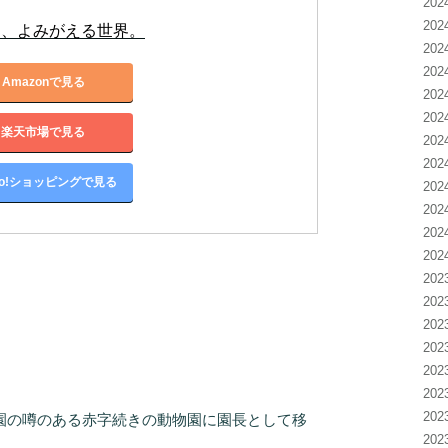
20
20
て、よみがえる世界。
20
20
Amazonで見る
20
20
楽天市場で見る
20
20
oo!ショッピングで見る
20
20
20
20
20
20
20
20
20
20
20
の噂のある赤字続きの動物園に園長として移
20