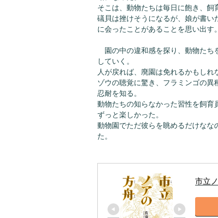
そこは、動物たちは毎日に飽き、飼
礒貝は挫けそうになるが、娘が書い
に会ったことがあることを思い出す
園の中の違和感を探り、動物たちを
していく。
人が戻れば、廃園は免れるかもしれ
ゾウの聴覚に驚き、フラミンゴの異
忍耐を知る。
動物たちの知らなかった習性を飼育
ずっと楽しかった。
動物園でただ彼らを眺めるだけなな
た。
市立