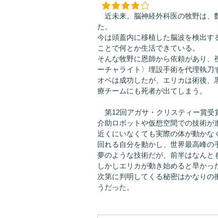
近未来。脳神経外科医の牧野は、数
た。
今は頭蓋内に移植した脳波を検出す
ことで何とか生活できている。
そんな牧野に恩師から依頼があり、
ーチャライト〉埋設手術を代理執刀
オペは成功したが、エリカは術後、
療チームにも死者が出てしまう。
第12回アガサ・クリスティー賞受
介助ロボットや仮想空間での技術が
近くにいなくても実際の体が動かな
回れる自分を動かし、世界最高峰の
夢のような技術だが、前半はなんと
しかしエリカが動き始めると早かっ
次第に判明してくる秘密はかなりの
うだった。