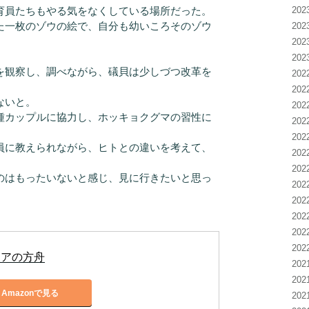
育員たちもやる気をなくしている場所だった。
20
た一枚のゾウの絵で、自分も幼いころそのゾウ
20
。
20
20
観察し、調べながら、礒貝は少しづつ改革を
20
20
ないと。
20
種カップルに協力し、ホッキョクグマの習性に
20
20
員に教えられながら、ヒトとの違いを考えて、
20
20
のはもったいないと感じ、見に行きたいと思っ
20
20
20
20
20
ノアの方舟
20
20
Amazonで見る
20