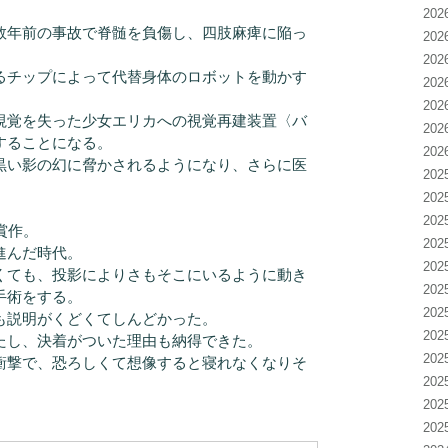
20
年前の事故で脊髄を負傷し、四肢麻痺に陥っ
20
20
るチップによって代替身体のロボットを動かす
20
20
視覚を失った少女エリカへの視覚再建装置〈バ
20
することになる。
20
黒い影の幻に脅かされるようになり、さらに医
20
20
20
賞作。
20
進んだ時代。
20
くても、投影によりさもそこにいるように動き
20
手術をする。
20
も説明がくどくてしんどかった。
20
たし、決着がついた理由も納得できた。
20
衝撃で、恐ろしくて想像すると寝れなくなりそ
20
20
20