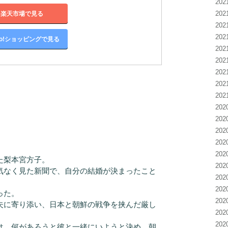
20
20
楽天市場で見る
20
20
oo!ショッピングで見る
20
20
20
20
20
20
20
20
20
20
た梨本宮方子。
20
気なく見た新聞で、自分の結婚が決まったこと
20
20
った。
20
夫に寄り添い、日本と朝鮮の戦争を挟んだ厳し
20
20
は、何があろうと彼と一緒にいようと決め、朝