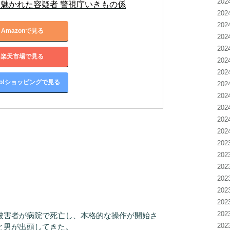
20
魅かれた容疑者 警視庁いきもの係
20
20
Amazonで見る
20
20
楽天市場で見る
20
20
oo!ショッピングで見る
20
20
20
20
20
20
20
20
20
20
20
20
被害者が病院で死亡し、本格的な操作が開始さ
20
と男が出頭してきた。