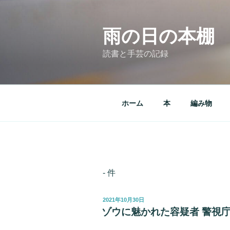
コ
ン
テ
雨の日の本棚
ン
読書と手芸の記録
ツ
へ
ス
キ
ホーム
本
編み物
ッ
プ
- 件
投
2021年10月30日
稿
ゾウに魅かれた容疑者 警視
日: