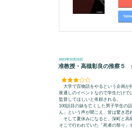
Yah
投
2021年10月22日
稿
准教授・高槻彰良の推察５ 
日:
大学で百物語をやるという企画が
夜通しのイベントなので学生だけで
監督してほしいと依頼される。
100話目の妹を亡くした男子学生の
ん」という声が聞こえ、皆は驚き恐
そして夏休みになると、深町と高槻
そこで行われていた「死者の祭り」