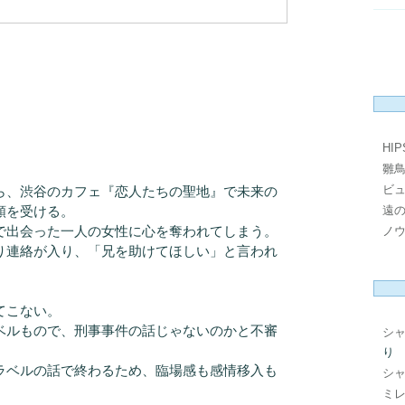
HI
雛
ビ
、渋谷のカフェ『恋人たちの聖地』で未来の
頼を受ける。
遠
で出会った一人の女性に心を奪われてしまう。
ノ
り連絡が入り、「兄を助けてほしい」と言われ
てこない。
ベルもので、刑事事件の話じゃないのかと不審
シ
り
ラベルの話で終わるため、臨場感も感情移入も
シ
ミレ