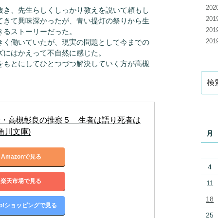
20
き、先生らしくしっかり教えを説いて頼もし
20
てきて興味深かったが、青い提灯の祭りから生
20
きるストーリーだった。
20
きく働いていたが、現実の問題として今までの
ズにはかえって不自然に感じた。
をもとにしてひとつづつ解決していく方が高槻
検
索:
授・高槻彰良の推察５　生者は語り死者は
(角川文庫)
月
Amazonで見る
4
楽天市場で見る
11
18
oo!ショッピングで見る
25