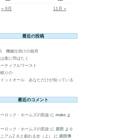
« 9月
11月 »
最近の投稿
PS 機械仕掛けの箱舟
鳥は夜に羽ばたく
ューティフルワースト
の眠りの
ウイットオール あなただけが知っている
最近のコメント
ャーロック・ホームズの凱旋
に
moko
よ
ャーロック・ホームズの凱旋
に
原田
より
ニアム2 火と戯れる女（上）
に
原田博