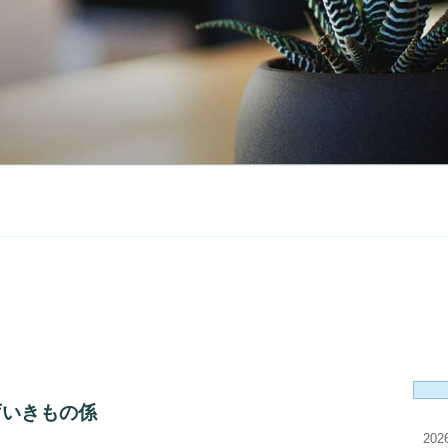
庁いきもの係
20