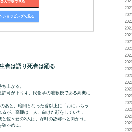
20
楽天市場で見る
20
20
oo!ショッピングで見る
20
20
20
20
20
20
20
生者は語り死者は踊る
20
20
20
持ち上がる。
20
は許可が下りず、民俗学の准教授である高槻に
20
20
話のあと、暗闇となった香以上に「おにいちゃ
20
れるが、高槻は一人、白けた顔をしていた。
20
と佐々倉の3人は、深町の故郷へと向かう。
20
を確かめに。
20