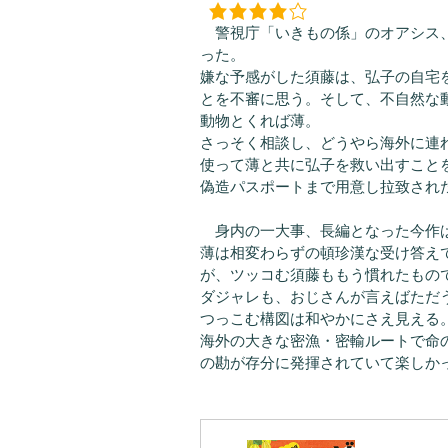
警視庁「いきもの係」のオアシス、
った。
嫌な予感がした須藤は、弘子の自宅
とを不審に思う。そして、不自然な
動物とくれば薄。
さっそく相談し、どうやら海外に連
使って薄と共に弘子を救い出すこと
偽造パスポートまで用意し拉致され
身内の一大事、長編となった今作
薄は相変わらずの頓珍漢な受け答え
が、ツッコむ須藤ももう慣れたもの
ダジャレも、おじさんが言えばただ
つっこむ構図は和やかにさえ見える
海外の大きな密漁・密輸ルートで命
の勘が存分に発揮されていて楽しか