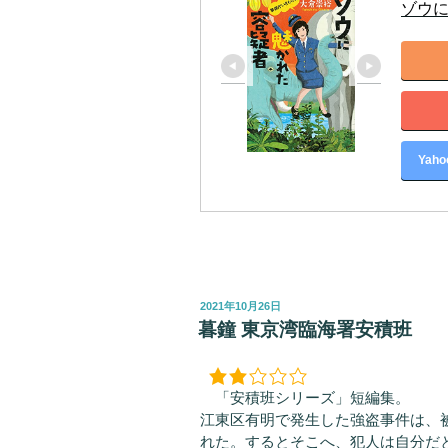
ゾウに
Yah
投
2021年10月26日
稿
暮鐘 東京湾臨海署安積班
日:
「安積班シリーズ」短編集。
江東区有明で発生した強盗事件は、
れた。するとそこへ、犯人は自分だ