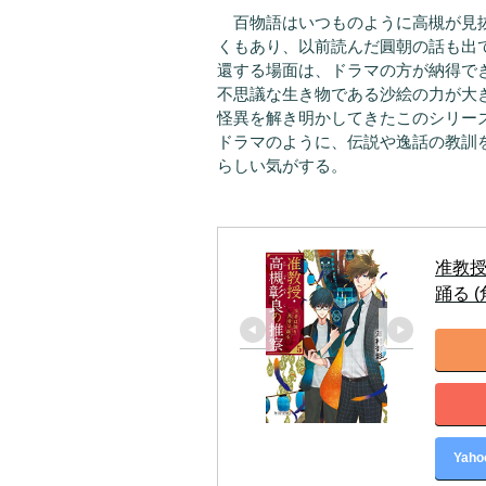
百物語はいつものように高槻が見抜
くもあり、以前読んだ圓朝の話も出
還する場面は、ドラマの方が納得で
不思議な生き物である沙絵の力が大
怪異を解き明かしてきたこのシリー
ドラマのように、伝説や逸話の教訓
らしい気がする。
准教
踊る 
Yah