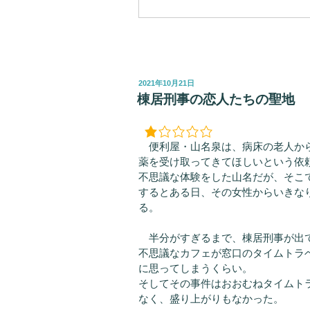
投
2021年10月21日
稿
棟居刑事の恋人たちの聖地
日:
便利屋・山名泉は、病床の老人から
薬を受け取ってきてほしいという依
不思議な体験をした山名だが、そこ
するとある日、その女性からいきな
る。
半分がすぎるまで、棟居刑事が出
不思議なカフェが窓口のタイムトラ
に思ってしまうくらい。
そしてその事件はおおむねタイムト
なく、盛り上がりもなかった。