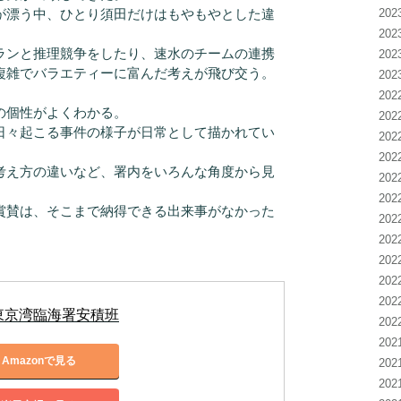
が漂う中、ひとり須田だけはもやもやとした違
20
20
ンと推理競争をしたり、速水のチームの連携
20
複雑でバラエティーに富んだ考えが飛び交う。
20
20
の個性がよくわかる。
20
日々起こる事件の様子が日常として描かれてい
20
20
考え方の違いなど、署内をいろんな角度から見
20
20
賞賛は、そこまで納得できる出来事がなかった
20
20
20
20
20
東京湾臨海署安積班
20
20
Amazonで見る
20
20