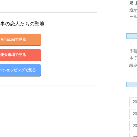
規
透
ール
刑事の恋人たちの聖地
Amazonで見る
手
楽天市場で見る
本
(
編
oo!ショッピングで見る
20
20
20