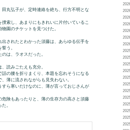
20
田丸弘子が、定時連絡を絶ち、行方不明とな
20
20
を捜索し、あまりにもきれいに片付いているこ
20
動物園のチケットを見つけた。
20
20
れ出されたとわかった須藤は、あらゆる伝手を
20
を誓う。
20
たのは、ラオスだった。
20
20
は、読みごたえも充分。
20
で話の腰を折りまくり、本題を忘れそうになる
20
で、薄に流されながらも見失わない。
20
うすら寒いだけなのに、薄が言っておじさんが
20
。
20
の危険もあったりと、薄の生存力の高さと須藤
20
った。
20
20
20