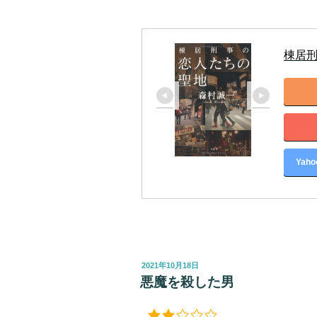
棟居
Yah
投
2021年10月18日
稿
悪魔を殺した男
日: