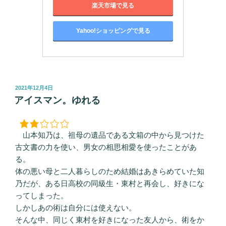
楽天市場で見る
Yahoo!ショッピングで見る
投
2021年12月4日
稿
アイスマン。ゆれる
日:
山本知乃は、祖母の遺品である文箱の中から見つけた
古文書の力を使い、男女の相思相愛を使ったことがあ
る。
体の悪い母と二人暮らしのため結婚はあきらめていた知
乃だが、ある日高校の同級生・東村と再会し、好きにな
ってしまった。
しかしあの術は自分には使えない。
そんな中、同じく東村を好きになった友人から、術をか