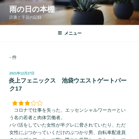
コ
雨の日の本棚
ン
読書と手芸の記録
テ
ン
ツ
メニュー
へ
ス
キ
- 件
ッ
プ
投
2021年12月27日
稿
炎上フェニックス 池袋ウエストゲートパー
日:
ク17
コロナで仕事を失った、エッセンシャルワーカーとい
う名の若者と肉体労働者。
パパ活をしていた女性が半グレに脅されていたり、ただ
女性にぶつかっていくだけのぶつかり男、自転車配達員