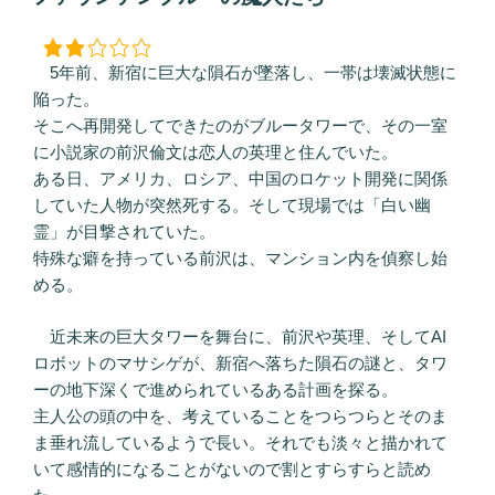
日:
5年前、新宿に巨大な隕石が墜落し、一帯は壊滅状態に
陥った。
そこへ再開発してできたのがブルータワーで、その一室
に小説家の前沢倫文は恋人の英理と住んでいた。
ある日、アメリカ、ロシア、中国のロケット開発に関係
していた人物が突然死する。そして現場では「白い幽
霊」が目撃されていた。
特殊な癖を持っている前沢は、マンション内を偵察し始
める。
近未来の巨大タワーを舞台に、前沢や英理、そしてAI
ロボットのマサシゲが、新宿へ落ちた隕石の謎と、タワ
ーの地下深くで進められているある計画を探る。
主人公の頭の中を、考えていることをつらつらとそのま
ま垂れ流しているようで長い。それでも淡々と描かれて
いて感情的になることがないので割とすらすらと読め