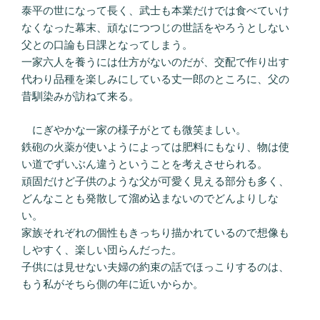
泰平の世になって長く、武士も本業だけでは食べていけ
なくなった幕末、頑なにつつじの世話をやろうとしない
父との口論も日課となってしまう。
一家六人を養うには仕方がないのだが、交配で作り出す
代わり品種を楽しみにしている丈一郎のところに、父の
昔馴染みが訪ねて来る。
にぎやかな一家の様子がとても微笑ましい。
鉄砲の火薬が使いようによっては肥料にもなり、物は使
い道でずいぶん違うということを考えさせられる。
頑固だけど子供のような父が可愛く見える部分も多く、
どんなことも発散して溜め込まないのでどんよりしな
い。
家族それぞれの個性もきっちり描かれているので想像も
しやすく、楽しい団らんだった。
子供には見せない夫婦の約束の話でほっこりするのは、
もう私がそちら側の年に近いからか。