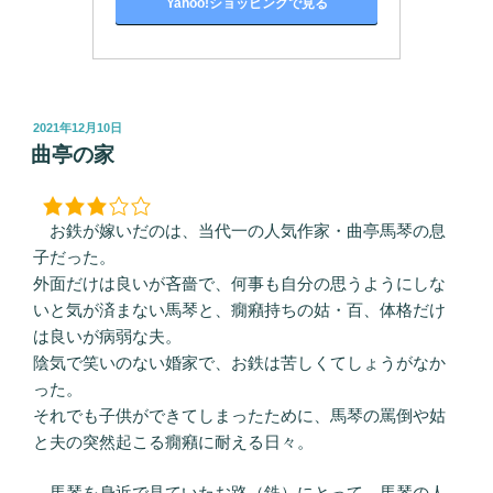
Yahoo!ショッピングで見る
投
2021年12月10日
稿
曲亭の家
日:
お鉄が嫁いだのは、当代一の人気作家・曲亭馬琴の息
子だった。
外面だけは良いが吝嗇で、何事も自分の思うようにしな
いと気が済まない馬琴と、癇癪持ちの姑・百、体格だけ
は良いが病弱な夫。
陰気で笑いのない婚家で、お鉄は苦しくてしょうがなか
った。
それでも子供ができてしまったために、馬琴の罵倒や姑
と夫の突然起こる癇癪に耐える日々。
馬琴を身近で見ていたお路（鉄）にとって、馬琴の人