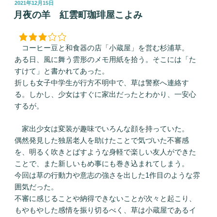
投
2021年12月15日
稿
月夜の羊 紅雲町珈琲屋こよみ
日:
コーヒー豆と和食器の店「小蔵屋」を営む杉浦草。
ある日、風に舞う雲形のメモ用紙を拾う。そこには「た
すけて」と書かれてあった。
折しも女子中学生が行方不明中で、草は警察へ連絡す
る。しかし、少女はすぐに家出だったとわかり、一安心
するが。
家出少女は変装が趣味でいろんな顔を持っていた。
偶然発見した独居老人を助けたことで気づいた不審感
を、明るく吹きとばすような身軽で楽しい友人ができた
ことで、また新しいもめ事にも巻き込まれてしまう。
今回は草の行動力や意志の強さを出した1作目のような雰
囲気だった。
不審に感じることや納得できないことが次々と起こり、
もやもやした感情を振り切るべく、草は小蔵屋であるイ