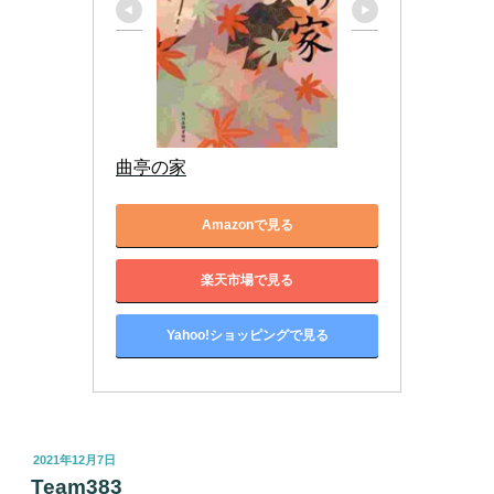
曲亭の家
Amazonで見る
楽天市場で見る
Yahoo!ショッピングで見る
投
2021年12月7日
稿
Team383