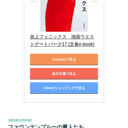
炎上フェニックス　池袋ウエス
トゲートパーク17 (文春e-book)
Amazonで見る
楽天市場で見る
Yahoo!ショッピングで見る
投
2021年12月24日
稿
ファウンテンブルーの魔人たち