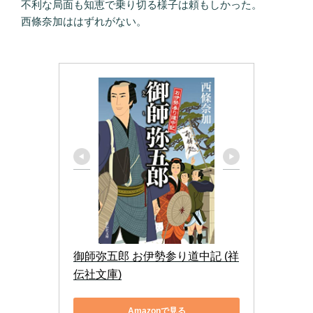
不利な局面も知恵で乗り切る様子は頼もしかった。
西條奈加ははずれがない。
御師弥五郎 お伊勢参り道中記 (祥
伝社文庫)
Amazonで見る