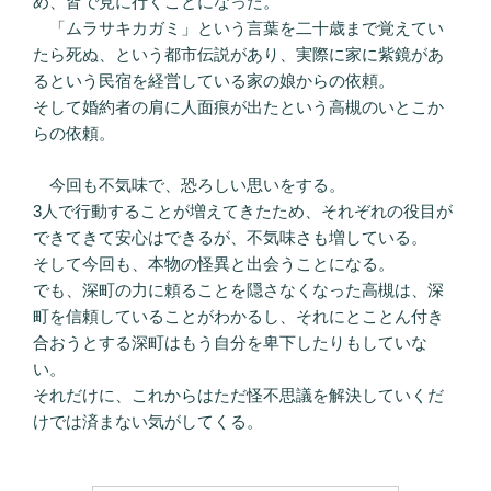
め、皆で見に行くことになった。
「ムラサキカガミ」という言葉を二十歳まで覚えてい
たら死ぬ、という都市伝説があり、実際に家に紫鏡があ
るという民宿を経営している家の娘からの依頼。
そして婚約者の肩に人面痕が出たという高槻のいとこか
らの依頼。
今回も不気味で、恐ろしい思いをする。
3人で行動することが増えてきたため、それぞれの役目が
できてきて安心はできるが、不気味さも増している。
そして今回も、本物の怪異と出会うことになる。
でも、深町の力に頼ることを隠さなくなった高槻は、深
町を信頼していることがわかるし、それにとことん付き
合おうとする深町はもう自分を卑下したりもしていな
い。
それだけに、これからはただ怪不思議を解決していくだ
けでは済まない気がしてくる。