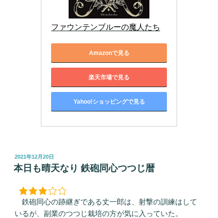
ファウンテンブルーの魔人たち
Amazonで見る
楽天市場で見る
Yahoo!ショッピングで見る
投
2021年12月20日
稿
本日も晴天なり 鉄砲同心つつじ暦
日:
鉄砲同心の跡継ぎである丈一郎は、射撃の訓練はして
いるが、副業のつつじ栽培の方が気に入っていた。