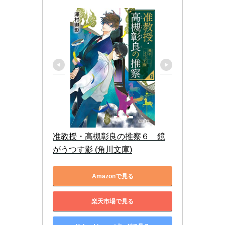
准教授・高槻彰良の推察６　鏡
がうつす影 (角川文庫)
Amazonで見る
楽天市場で見る