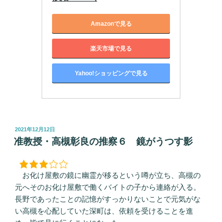
Amazonで見る
楽天市場で見る
Yahoo!ショッピングで見る
投
2021年12月12日
稿
准教授・高槻彰良の推察６ 鏡がうつす影
日:
お化け屋敷の鏡に幽霊が移るという噂が立ち、高槻の
元へそのお化け屋敷で働くバイトの子から連絡が入る。
長野であったことの記憶がすっかりないことで元気がな
い高槻を心配していた深町は、依頼を受けることを進