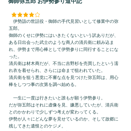
御師弥五郎 お伊勢参り道中記
日:
伊勢詣の世話役・御師の手代見習いとして修業中の弥
五郎。
御師のくせに伊勢にはいきたくないという訳ありだが、
ある日出会った武士のような商人の清兵衛に頼み込ま
れ、伊勢まで用心棒として伊勢参りに同行することにな
った。
清兵衛は材木商だが、不当に吉野杉を売買したという濡
れ衣を着せられ、さらには命まで狙われていた。
清兵衛を狙う悪党に不審な点を見つけた弥五郎は、用心
棒をしつつ事の次第を調べ始める。
一生に一度は行きたいと誰もが願う伊勢参り。
だが弥五郎はそれに虚像を見、嫌悪していたが、清兵衛
とのかかわりで少しずつ考えが変わってくる。
伊勢が人々にどんな夢を見せているのか、そして故郷に
残してきた遺恨とのケジメ。