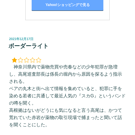
Yahoo!ショッピングで見る
投
2021年12月17日
稿
ボーダーライト
日:
神奈川県内で薬物売買や売春などの少年犯罪が急増
し、高尾巡査部長は係長の堀内から原因を探るよう指示
される。
ペアの丸木と街へ出て情報を集めていると、犯罪に手を
染める若者に共通して最近人気の『スカG』というバンド
の噂を聞く。
高根拠はないがどうにも気になると言う高尾は、かつて
荒れていた赤岩が薬物の取引現場で捕まったと聞いて話
を聞くことにした。