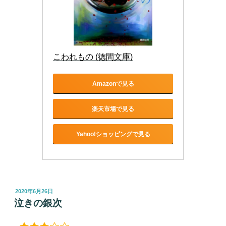
こわれもの (徳間文庫)
Amazonで見る
楽天市場で見る
Yahoo!ショッピングで見る
投
2020年6月26日
稿
泣きの銀次
日: