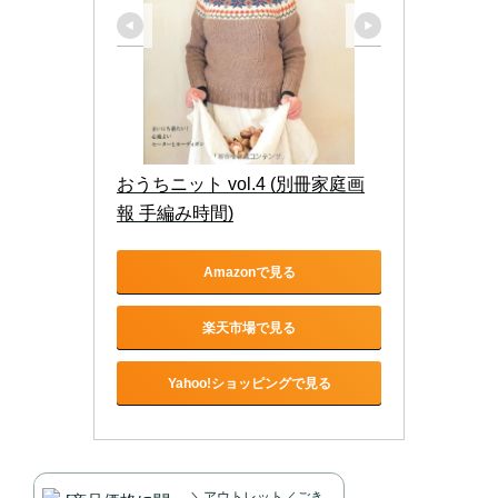
おうちニット vol.4 (別冊家庭画
報 手編み時間)
Amazonで見る
楽天市場で見る
Yahoo!ショッピングで見る
＼アウトレット／ごき