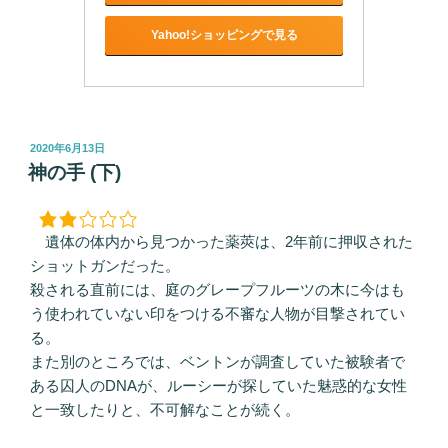
Yahoo!ショッピングで見る
投
2020年6月13日
稿
神の手 (下)
日:
遺体の体内から見つかった薬莢は、2年前に押収された
ショットガンだった。
殺される直前には、庭のグレープフルーツの木に今はも
う使われていない印をつける不審な人物が目撃されてい
る。
また別のところでは、ベントンが調査していた被験者で
ある囚人のDNAが、ルーシーが探していた魅惑的な女性
と一致したりと、不可解なことが続く。