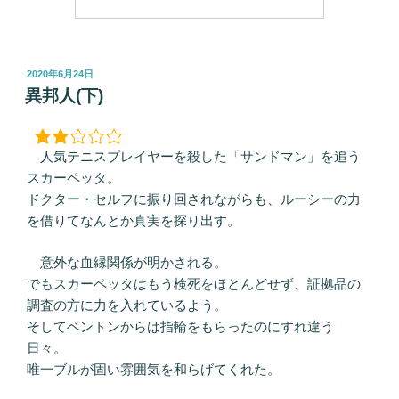
投
2020年6月24日
稿
異邦人(下)
日:
人気テニスプレイヤーを殺した「サンドマン」を追う
スカーペッタ。
ドクター・セルフに振り回されながらも、ルーシーの力
を借りてなんとか真実を探り出す。
意外な血縁関係が明かされる。
でもスカーペッタはもう検死をほとんどせず、証拠品の
調査の方に力を入れているよう。
そしてベントンからは指輪をもらったのにすれ違う
日々。
唯一ブルが固い雰囲気を和らげてくれた。