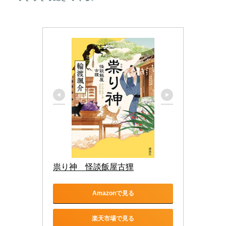
祟り神　怪談飯屋古狸
Amazonで見る
楽天市場で見る