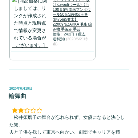
げんwool(ウール)【毛
100％(内 南米プンタウ
ール50％)/約40g玉巻
(約75m)/並太】
Z2009N/ZAKKA 毛糸 編
み物 手編み 手芸
価格：242円（税込、
送料別)
(2020/6/21時
点)
投
2020年6月19日
稿
輪舞曲
日:
松井須磨子の舞台が忘れられず、女優になると決心し
た繁。
夫と子供を残して東京へ向かい、劇団でキャリアを積