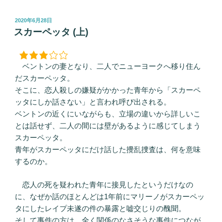
投
2020年6月28日
稿
スカーペッタ (上)
日:
ベントンの妻となり、二人でニューヨークへ移り住ん
だスカーペッタ。
そこに、恋人殺しの嫌疑がかかった青年から「スカーペ
ッタにしか話さない」と言われ呼び出される。
ベントンの近くにいながらも、立場の違いから詳しいこ
とは話せず、二人の間には壁があるように感じてしまう
スカーペッタ。
青年がスカーペッタにだけ話した攪乱捜査は、何を意味
するのか。
恋人の死を疑われた青年に接見したというだけなの
に、なぜか話のほとんどは1年前にマリーノがスカーペッ
タにしたレイプ未遂の件の暴露と嘘交じりの醜聞。
そして事件の方は、全く関係のなさそうな事件につなが