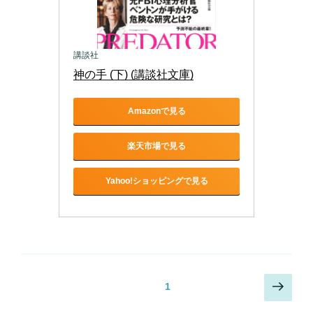
講談社
神の手 (下) (講談社文庫)
Amazonで見る
楽天市場で見る
Yahoo!ショッピングで見る
投
次
固定ページ
1
稿
の