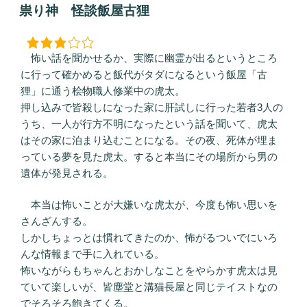
稿
祟り神 怪談飯屋古狸
日:
怖い話を聞かせるか、実際に幽霊が出るというところ
に行って確かめると飯代がタダになるという飯屋「古
狸」に通う桧物職人修業中の虎太。
押し込みで皆殺しになった家に肝試しに行った若者3人の
うち、一人が行方不明になったという話を聞いて、虎太
はその家に泊まり込むことになる。その夜、死体が埋ま
っている夢を見た虎太。すると本当にその場所から男の
遺体が発見される。
本当は怖いことが大嫌いな虎太が、今度も怖い思いを
さんざんする。
しかしちょっとは慣れてきたのか、怖がるついでにいろ
んな情報まで手に入れている。
怖いながらもちゃんとおかしなことをやらかす虎太は見
ていて楽しいが、皆塵堂と溝猫長屋と同じテイストなの
でそろそろ飽きてくる。