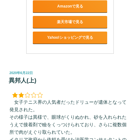
Amazonで見る
楽天市場で見る
Yahoo!ショッピングで見る
投
2020年6月22日
稿
異邦人(上)
日:
女子テニス界の人気者だったドリューが遺体となって
発見された。
その様子は異様で、眼球がくりぬかれ、砂を入れられた
うえで接着剤で瞼をくっつけられており、さらに複数個
所で肉がえぐり取られていた。
イタリア政府から依頼を受けた法医学コンサルタントの