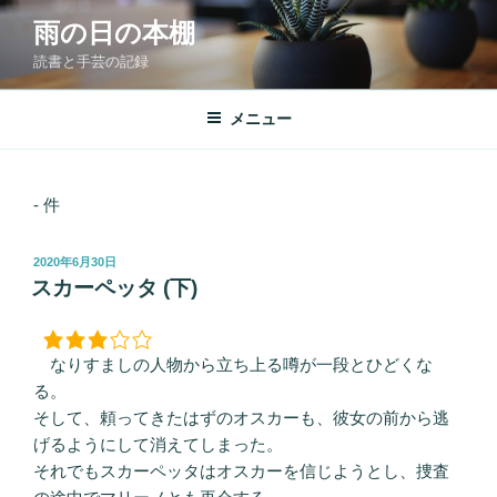
コ
雨の日の本棚
ン
読書と手芸の記録
テ
ン
ツ
メニュー
へ
ス
キ
- 件
ッ
プ
投
2020年6月30日
稿
スカーペッタ (下)
日:
なりすましの人物から立ち上る噂が一段とひどくな
る。
そして、頼ってきたはずのオスカーも、彼女の前から逃
げるようにして消えてしまった。
それでもスカーペッタはオスカーを信じようとし、捜査