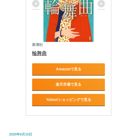
新潮社
輪舞曲
Amazonで見る
楽天市場で見る
Yahoo!ショッピングで見る
投
2020年6月15日