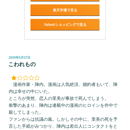
楽天市場で見る
Yahoo!ショッピングで見る
投
2020年6月27日
稿
こわれもの
日:
漫画作家・陣内。漫画は人気絶頂、婚約者もいて、陣
内は幸せの中にいた。
ところが突然、恋人の里美が事故で死んでしまう。
衝撃のあまり、陣内は連載中の漫画のヒロインを作中で
殺してしまった。
ファンからは抗議の嵐。しかしその中に、里美の死を予
言した手紙がみつかり、陣内は差出人にコンタクトをと