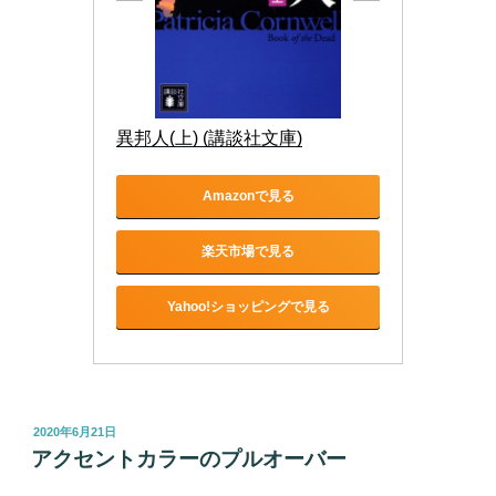
異邦人(上) (講談社文庫)
Amazonで見る
楽天市場で見る
Yahoo!ショッピングで見る
投
2020年6月21日
稿
アクセントカラーのプルオーバー
日: