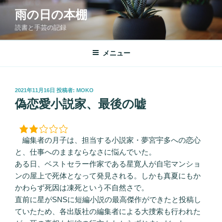
コ
雨の日の本棚
ン
読書と手芸の記録
テ
ン
ツ
メニュー
へ
ス
キ
投
2021年11月16日
投稿者:
MOKO
稿
ッ
偽恋愛小説家、最後の嘘
日:
プ
編集者の月子は、担当する小説家・夢宮宇多への恋心
と、仕事へのままならなさに悩んでいた。
ある日、ベストセラー作家である星寛人が自宅マンショ
ンの屋上で死体となって発見される。しかも真夏にもか
かわらず死因は凍死という不自然さで。
直前に星がSNSに短編小説の最高傑作ができたと投稿し
ていたため、各出版社の編集者による大捜索も行われた