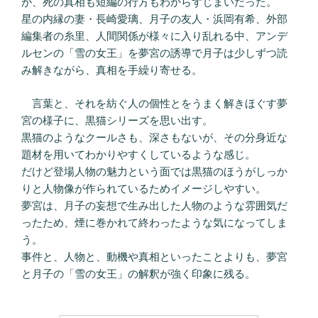
が、死の真相も短編の行方もわからずじまいだった。
星の内縁の妻・長崎愛璃、月子の友人・浜岡有希、外部
編集者の糸里、人間関係が様々に入り乱れる中、アンデ
ルセンの「雪の女王」を夢宮の誘導で月子は少しずつ読
み解きながら、真相を手繰り寄せる。
言葉と、それを紡ぐ人の個性とをうまく解きほぐす夢
宮の様子に、黒猫シリーズを思い出す。
黒猫のようなクールさも、深さもないが、その分身近な
題材を用いてわかりやすくしているような感じ。
だけど登場人物の魅力という面では黒猫のほうがしっか
りと人物像が作られているためイメージしやすい。
夢宮は、月子の妄想で生み出した人物のような雰囲気だ
ったため、煙に巻かれて終わったような気になってしま
う。
事件と、人物と、動機や真相といったことよりも、夢宮
と月子の「雪の女王」の解釈が強く印象に残る。