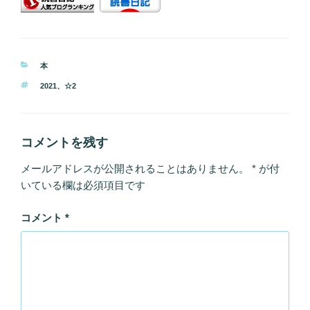
カ
本
テ
タ
2021
、
☆2
ゴ
グ
リ
ー
コメントを残す
メールアドレスが公開されることはありません。
*
が付
いている欄は必須項目です
コメント
*