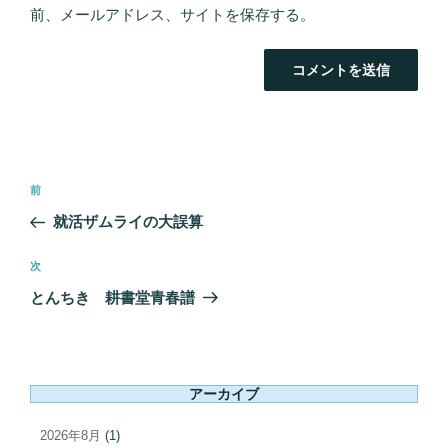
前、メールアドレス、サイトを保存する。
投
前
前
稿
の
就活ザムライの大誤算
ナ
投
ビ
稿
次
次
ゲ
の
とんちき 耕書堂青春譜
ー
投
シ
稿
ョ
ン
アーカイブ
2026年8月
(1)