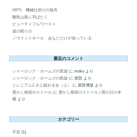
HIPS 機械仕掛けの箱舟
雛鳥は夜に羽ばたく
ビューティフルワースト
遠の眠りの
ノウイットオール あなただけが知っている
最近のコメント
シャーロック・ホームズの凱旋
に
moko
より
シャーロック・ホームズの凱旋
に
原田
より
ミレニアム2 火と戯れる女（上）
に
原田博規
より
透かし模様のストール
に
透かし模様のストール | 雨の日の本
棚
より
カテゴリー
手芸
(1)