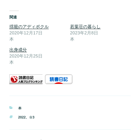
関連
揺籠のアディポクル
若葉荘の暮らし
2020年12月17日
2023年2月8日
本
本
出身成分
2020年12月25日
本
カ
本
テ
タ
2022
、
☆3
ゴ
グ
リ
ー