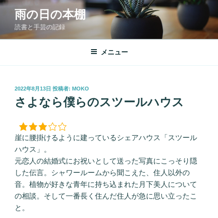
コ
雨の日の本棚
ン
読書と手芸の記録
テ
ン
ツ
メニュー
へ
ス
キ
投
2022年8月13日
投稿者:
MOKO
稿
ッ
さよなら僕らのスツールハウス
日:
プ
崖に腰掛けるように建っているシェアハウス「スツール
ハウス」。
元恋人の結婚式にお祝いとして送った写真にこっそり隠
した伝言。シャワールームから聞こえた、住人以外の
音。植物が好きな青年に持ち込まれた月下美人について
の相談。そして一番長く住んだ住人が急に思い立ったこ
と。