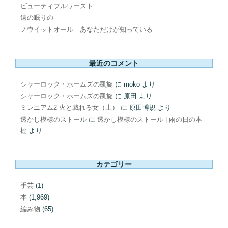
ビューティフルワースト
遠の眠りの
ノウイットオール あなただけが知っている
最近のコメント
シャーロック・ホームズの凱旋
に
moko
より
シャーロック・ホームズの凱旋
に
原田
より
ミレニアム2 火と戯れる女（上）
に
原田博規
より
透かし模様のストール
に
透かし模様のストール | 雨の日の本
棚
より
カテゴリー
手芸
(1)
本
(1,969)
編み物
(65)