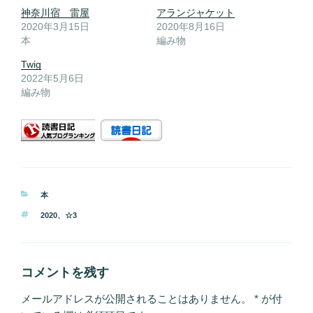
神奈川宿 雷屋
アランジャケット
2020年3月15日
2020年8月16日
本
編み物
Twig
2022年5月6日
編み物
カ
本
テ
タ
2020
、
☆3
ゴ
グ
リ
ー
コメントを残す
メールアドレスが公開されることはありません。
*
が付