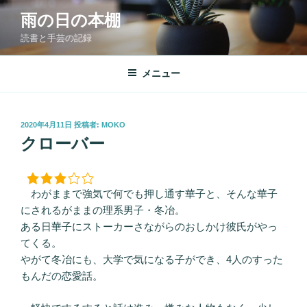
コ
雨の日の本棚
ン
読書と手芸の記録
テ
ン
ツ
メニュー
へ
ス
キ
投
2020年4月11日
投稿者:
MOKO
稿
ッ
クローバー
日:
プ
わがままで強気で何でも押し通す華子と、そんな華子
にされるがままの理系男子・冬冶。
ある日華子にストーカーさながらのおしかけ彼氏がやっ
てくる。
やがて冬冶にも、大学で気になる子ができ、4人のすった
もんだの恋愛話。