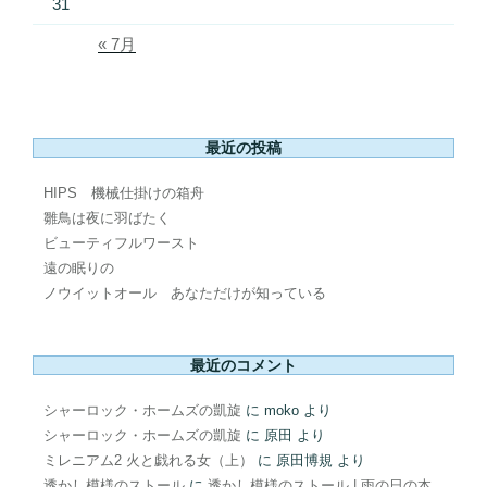
31
« 7月
最近の投稿
HIPS 機械仕掛けの箱舟
雛鳥は夜に羽ばたく
ビューティフルワースト
遠の眠りの
ノウイットオール あなただけが知っている
最近のコメント
シャーロック・ホームズの凱旋
に
moko
より
シャーロック・ホームズの凱旋
に
原田
より
ミレニアム2 火と戯れる女（上）
に
原田博規
より
透かし模様のストール
に
透かし模様のストール | 雨の日の本