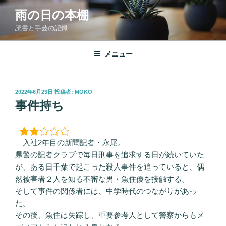
コ
雨の日の本棚
ン
読書と手芸の記録
テ
ン
ツ
メニュー
へ
ス
キ
投
2022年6月23日
投稿者:
MOKO
稿
ッ
事件持ち
日:
プ
入社2年目の新聞記者・永尾。
県警の記者クラブで毎日刑事を追求する日が続いていた
が、ある日千葉で起こった殺人事件を追っていると、偶
然被害者２人を知る不審な男・魚住優を接触する。
そして事件の関係者には、中学時代のつながりがあっ
た。
その後、魚住は失踪し、重要参考人として警察からもメ