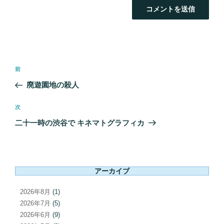
投
前
前
稿
の
廃遊園地の殺人
ナ
投
ビ
稿
次
次
ゲ
の
二十一時の渋谷で キネマトグラフィカ
ー
投
シ
稿
ョ
ン
アーカイブ
2026年8月
(1)
2026年7月
(5)
2026年6月
(9)