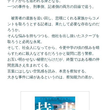
ディアからも追われる身となる。
一つの事件を、刑事側、記者側の両方の目線で追う。
被害者の遺族を追い回し、悲嘆にくれる家族からコメ
ントを取ろうとする記者は、果たして必要な存在なのだ
ろうか。
そんな悩みを持ちつつも、他社を出し抜いたスクープを
取ろうと必死な永尾。
そして、社会人になってから、今更中学の頃の恨みを晴
らすために殺人などするだろうかと疑問に思う警察。
お互い明かせない秘密だらけだが、終盤ではある種の仲
間意識さえ生まれてくる。
言葉にはしない空気感を読み、本意を察知する。
大きな事件に縁があるというのは、察知能力の差か。