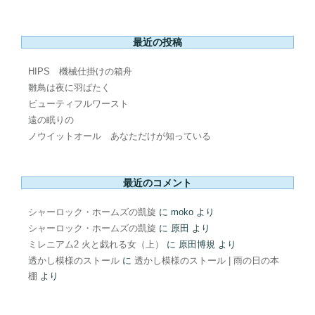
最近の投稿
HIPS 機械仕掛けの箱舟
雛鳥は夜に羽ばたく
ビューティフルワースト
遠の眠りの
ノウイットオール あなただけが知っている
最近のコメント
シャーロック・ホームズの凱旋
に
moko
より
シャーロック・ホームズの凱旋
に
原田
より
ミレニアム2 火と戯れる女（上）
に
原田博規
より
透かし模様のストール
に
透かし模様のストール | 雨の日の本
棚
より