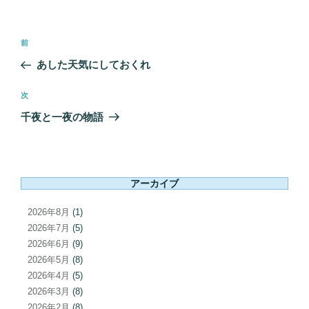
投
前
前
稿
の
あした天気にしておくれ
ナ
投
ビ
稿
次
次
ゲ
の
千夜と一夜の物語
ー
投
シ
稿
ョ
ン
アーカイブ
2026年8月
(1)
2026年7月
(5)
2026年6月
(9)
2026年5月
(8)
2026年4月
(5)
2026年3月
(8)
2026年2月
(8)