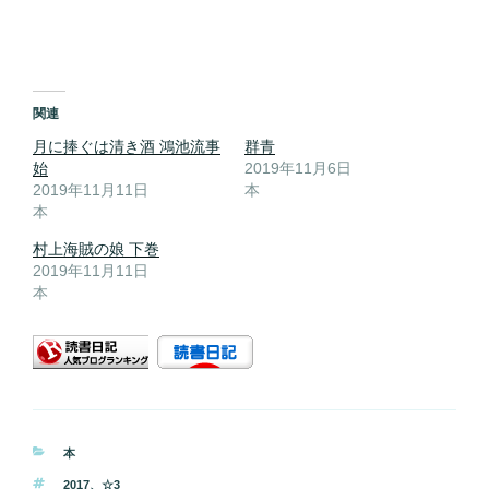
関連
月に捧ぐは清き酒 鴻池流事
群青
始
2019年11月6日
2019年11月11日
本
本
村上海賊の娘 下巻
2019年11月11日
本
カ
本
テ
タ
2017
、
☆3