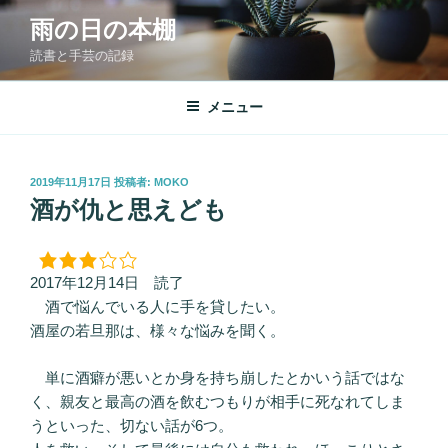
コ
雨の日の本棚
ン
読書と手芸の記録
テ
ン
ツ
メニュー
へ
ス
キ
投
2019年11月17日
投稿者:
MOKO
稿
ッ
酒が仇と思えども
日:
プ
2017年12月14日 読了
酒で悩んでいる人に手を貸したい。
酒屋の若旦那は、様々な悩みを聞く。
単に酒癖が悪いとか身を持ち崩したとかいう話ではな
く、親友と最高の酒を飲むつもりが相手に死なれてしま
うといった、切ない話が6つ。