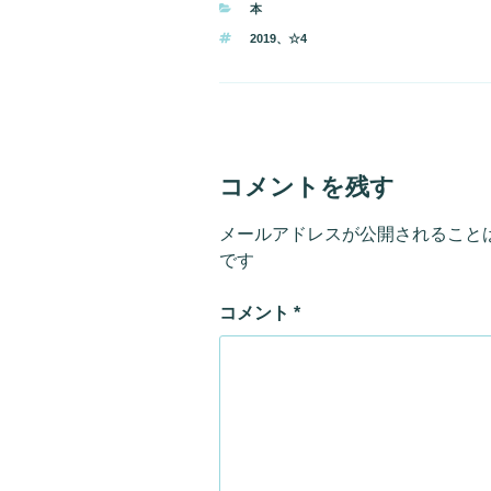
カ
本
テ
タ
2019
、
☆4
ゴ
グ
リ
ー
コメントを残す
メールアドレスが公開されること
です
コメント
*