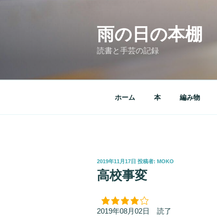
コ
ン
テ
雨の日の本棚
ン
読書と手芸の記録
ツ
へ
ス
キ
ホーム
本
編み物
ッ
プ
投
2019年11月17日
投稿者:
MOKO
稿
高校事変
日:
2019年08月02日 読了