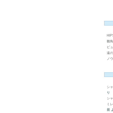
HI
雛
ビ
遠
ノ
シ
り
シ
ミレ
規