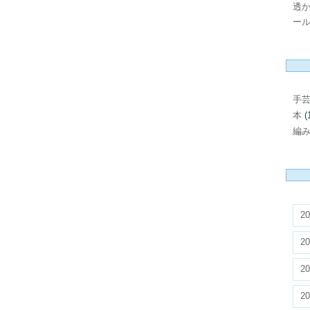
透
ール
手
本
(
編
20
20
20
20