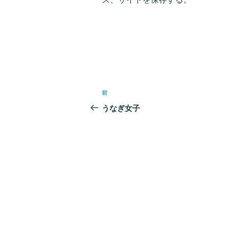
投
前
前
稿
の
うなぎ女子
ナ
投
ビ
稿
ゲ
ー
シ
ョ
ン