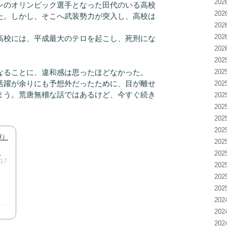
20
のオリンピック選手となった田代のいる高校
20
た。しかし、そこへ武装勢力が突入し、高校は
20
20
高校には、平成最大のテロを起こし、死刑にな
20
20
ることに、違和感は思ったほどなかった。
20
活躍が余りにも予想外だったために、目が離せ
20
まう。荒唐無稽な話ではあるけど、今すぐ続き
20
20
20
20
庫）
20
20
、
/17
20
20
20
20
20
20