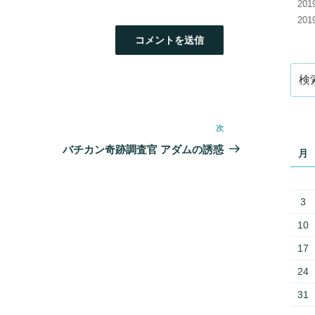
20
20
検
索:
次
次
の
バチカン奇跡調査官 アダムの誘惑
月
投
稿
3
10
17
24
31