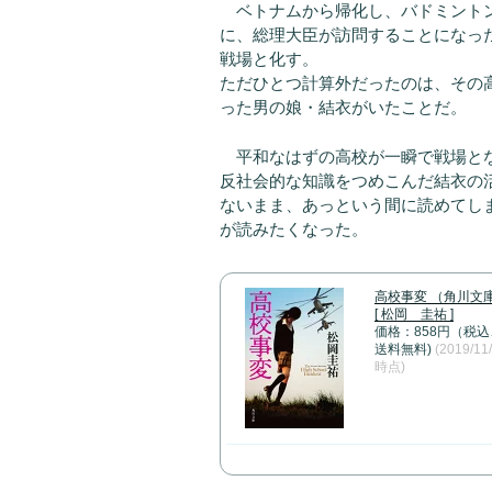
ベトナムから帰化し、バドミントン
に、総理大臣が訪問することになっ
戦場と化す。
ただひとつ計算外だったのは、その
った男の娘・結衣がいたことだ。
平和なはずの高校が一瞬で戦場とな
反社会的な知識をつめこんだ結衣の
ないまま、あっという間に読めてし
が読みたくなった。
高校事変 （角川文
[ 松岡 圭祐 ]
価格：858円（税込
送料無料)
(2019/11
時点)