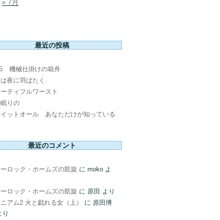
« 7月
最近の投稿
PS 機械仕掛けの箱舟
鳥は夜に羽ばたく
ューティフルワースト
の眠りの
ウイットオール あなただけが知っている
最近のコメント
ャーロック・ホームズの凱旋
に
moko
よ
ャーロック・ホームズの凱旋
に
原田
より
ニアム2 火と戯れる女（上）
に
原田博
より