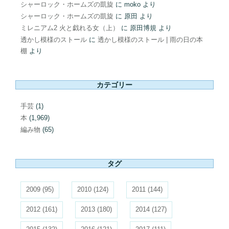
シャーロック・ホームズの凱旋
に
moko
より
シャーロック・ホームズの凱旋
に
原田
より
ミレニアム2 火と戯れる女（上）
に
原田博規
より
透かし模様のストール
に
透かし模様のストール | 雨の日の本
棚
より
カテゴリー
手芸
(1)
本
(1,969)
編み物
(65)
タグ
2009
(95)
2010
(124)
2011
(144)
2012
(161)
2013
(180)
2014
(127)