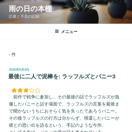
コ
雨の日の本棚
ン
読書と手芸の記録
テ
ン
ツ
メニュー
へ
ス
キ
- 件
ッ
プ
投
2025年5月4日
稿
最後に二人で泥棒を: ラッフルズとバニー3
日:
前作で戦争に参加し、その最後の話でラッフルズが負
傷したバニーと話す場面で、ラッフルズの言葉を最後ま
で聞かないうちにおそらく気を失ったであろうバニー。
その後ラッフルズの行方は分からず、帰還したバニーが
彼との思い出を語るという、手記のような今作。