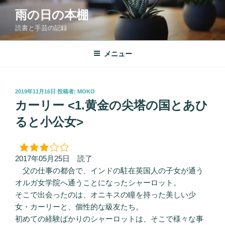
コ
雨の日の本棚
ン
読書と手芸の記録
テ
ン
ツ
メニュー
へ
ス
キ
投
2019年11月16日
投稿者:
MOKO
稿
ッ
カーリー <1.黄金の尖塔の国とあひ
日:
プ
ると小公女>
2017年05月25日 読了
父の仕事の都合で、インドの駐在英国人の子女が通う
オルガ女学院へ通うことになったシャーロット。
そこで出会ったのは、オニキスの瞳を持った美しい少
女・カーリーと、個性的な級友たち。
初めての経験ばかりのシャーロットは、そこで様々な事