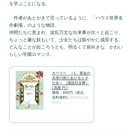
を学ぶことになる。
作者があとがきで言っているように、「ハウス世界名
作劇場」のような物語。
仲間たちに恵まれ、波乱万丈な出来事が次々と起こり、
ちょっと嫌な奴もいて、少女たちは賑やかに成長する。
どんなことが起ころうとも、明るくて前向きな、かわい
らしい学園ロマンス。
カーリー ＜1．黄金の
尖塔の国とあひると小
公女＞ （講談社文庫）
[ 高殿 円 ]
価格：660円（税込、
送料無料)
(2019/11/16
時点)