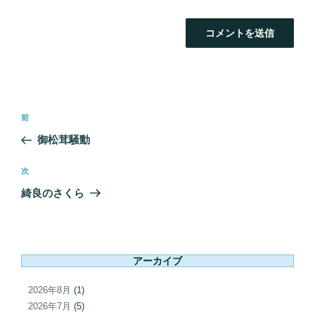
投
前
前
稿
の
御松茸騒動
ナ
投
ビ
稿
次
次
ゲ
の
綺良のさくら
ー
投
シ
稿
ョ
ン
アーカイブ
2026年8月
(1)
2026年7月
(5)