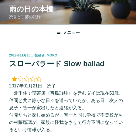
コ
雨の日の本棚
ン
読書と手芸の記録
テ
ン
ツ
メニュー
へ
ス
キ
投
2019年11月16日
投稿者:
MOKO
稿
ッ
スローバラード Slow ballad
日:
プ
2017年01月21日 読了
北千住で喫茶店〈弓島珈琲〉を営むダイは現在53歳。
仲間と共に静かな日々を送っていたが、ある日、友人の
息子・智一が家出したと連絡が入る。
仲間たちと探し始めるが、智一と同じ学校で不登校がち
の村藤瑠璃が、家族に怪我をさせて行方不明になってい
るという情報が入る。