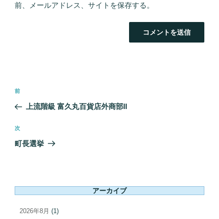
前、メールアドレス、サイトを保存する。
投
前
前
稿
の
上流階級 富久丸百貨店外商部II
ナ
投
ビ
稿
次
次
ゲ
の
町長選挙
ー
投
シ
稿
ョ
ン
アーカイブ
2026年8月
(1)