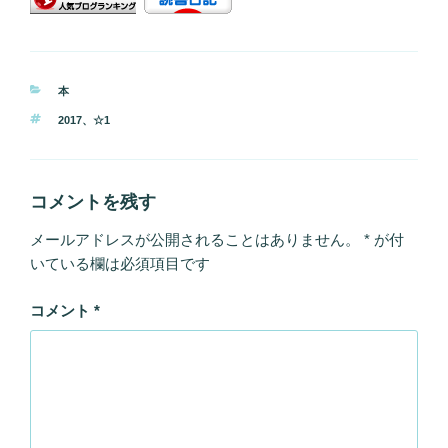
カ
本
テ
タ
2017
、
☆1
ゴ
グ
リ
ー
コメントを残す
メールアドレスが公開されることはありません。
*
が付
いている欄は必須項目です
コメント
*