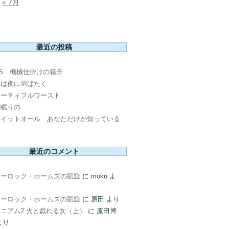
« 7月
最近の投稿
PS 機械仕掛けの箱舟
鳥は夜に羽ばたく
ューティフルワースト
の眠りの
ウイットオール あなただけが知っている
最近のコメント
ャーロック・ホームズの凱旋
に
moko
よ
ャーロック・ホームズの凱旋
に
原田
より
ニアム2 火と戯れる女（上）
に
原田博
より