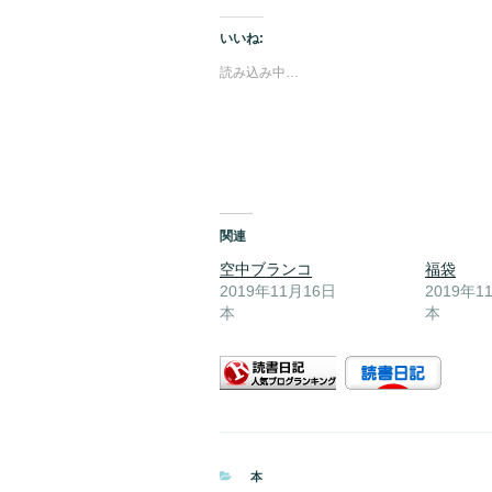
いいね:
読み込み中…
関連
空中ブランコ
福袋
2019年11月16日
2019年1
本
本
カ
本