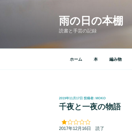
コ
ン
テ
雨の日の本棚
ン
読書と手芸の記録
ツ
へ
ス
キ
ホーム
本
編み物
ッ
プ
投
2019年11月17日
投稿者:
MOKO
稿
千夜と一夜の物語
日:
2017年12月16日 読了