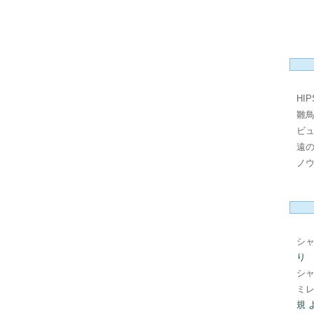
HI
雛
ビ
遠
ノ
シ
り
シ
ミレ
規