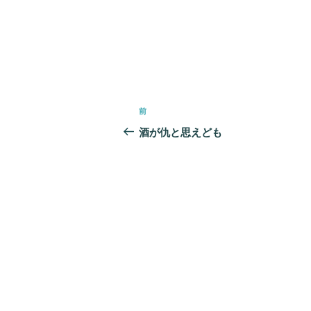
投
前
前
稿
の
酒が仇と思えども
ナ
投
ビ
稿
ゲ
ー
シ
ョ
ン