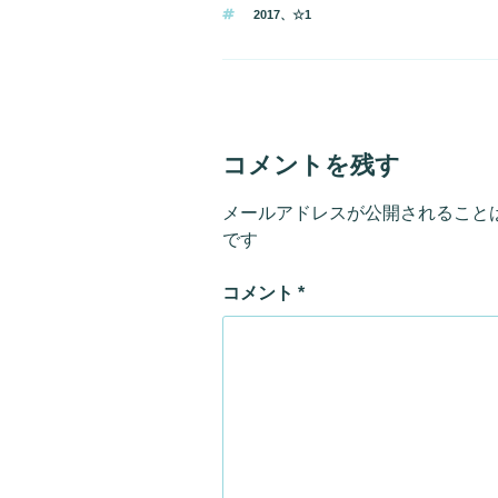
テ
タ
2017
、
☆1
ゴ
グ
リ
ー
コメントを残す
メールアドレスが公開されること
です
コメント
*