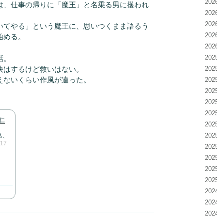
20
、仕事の帰りに「魔王」と名乗る男に攫われ
20
20
いてやる」という魔王に、思いつくまま語るう
20
始める。
20
20
話。
決はするけど救いはない。
20
えないくらい作風が違った。
20
20
20
20
 仁
20
20
込、
/17
20
20
20
20
20
20
20