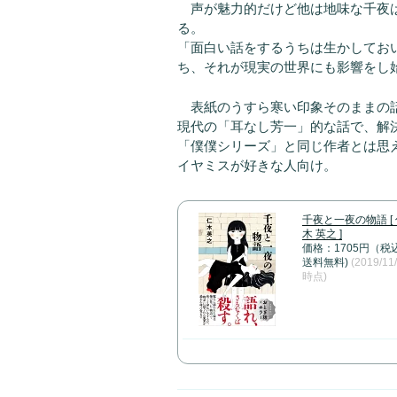
声が魅力的だけど他は地味な千夜は
る。
「面白い話をするうちは生かしてお
ち、それが現実の世界にも影響をし
表紙のうすら寒い印象そのままの
現代の「耳なし芳一」的な話で、解
「僕僕シリーズ」と同じ作者とは思
イヤミスが好きな人向け。
千夜と一夜の物語 [
木 英之 ]
価格：1705円（税
送料無料)
(2019/11
時点)