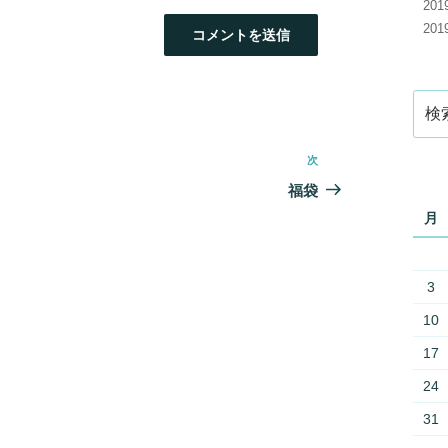
20
20
検
索:
次
次
の
福袋
投
月
稿
3
10
17
24
31