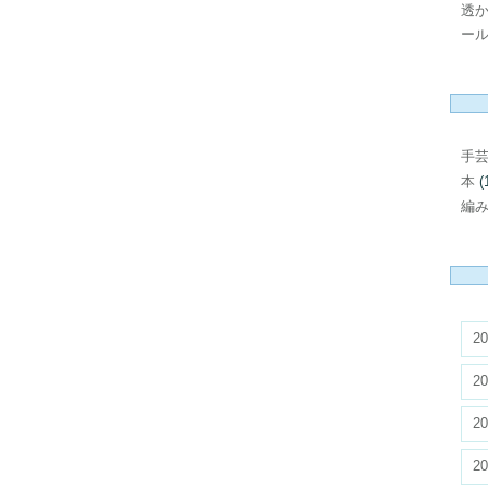
透
ール
手
本
(
編
20
20
20
20