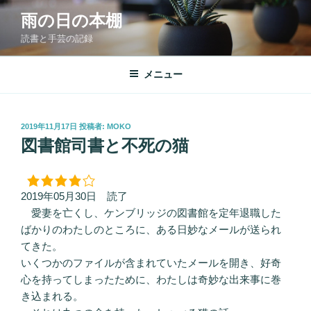
コ
雨の日の本棚
ン
読書と手芸の記録
テ
ン
ツ
メニュー
へ
ス
キ
投
2019年11月17日
投稿者:
MOKO
稿
ッ
図書館司書と不死の猫
日:
プ
2019年05月30日 読了
愛妻を亡くし、ケンブリッジの図書館を定年退職した
ばかりのわたしのところに、ある日妙なメールが送られ
てきた。
いくつかのファイルが含まれていたメールを開き、好奇
心を持ってしまったために、わたしは奇妙な出来事に巻
き込まれる。