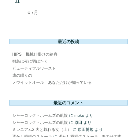
31
« 7月
最近の投稿
HIPS 機械仕掛けの箱舟
雛鳥は夜に羽ばたく
ビューティフルワースト
遠の眠りの
ノウイットオール あなただけが知っている
最近のコメント
シャーロック・ホームズの凱旋
に
moko
より
シャーロック・ホームズの凱旋
に
原田
より
ミレニアム2 火と戯れる女（上）
に
原田博規
より
透かし模様のストール
に
透かし模様のストール | 雨の日の本