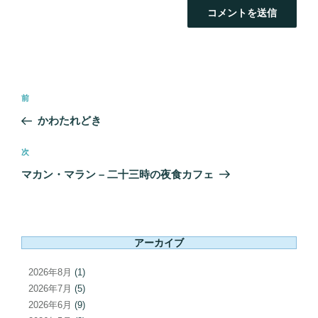
投
前
前
稿
の
かわたれどき
ナ
投
ビ
稿
次
次
ゲ
の
マカン・マラン – 二十三時の夜食カフェ
ー
投
シ
稿
ョ
ン
アーカイブ
2026年8月
(1)
2026年7月
(5)
2026年6月
(9)