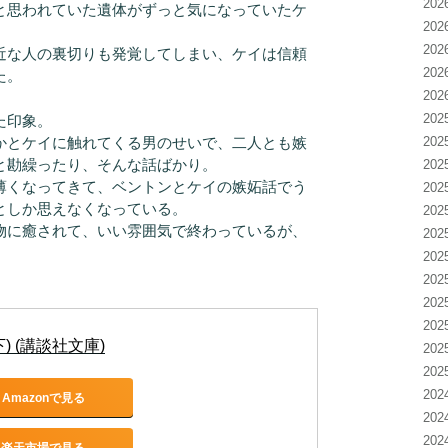
20
と思われていた遺体がずっと気になっていたケ
20
20
近な人の裏切りも発覚してしまい、ケイは信頼
20
た。
20
20
た印象。
かとケイに触れてくる男のせいで、二人とも嫉
20
と勘繰ったり、そんな話ばかり。
20
薄くなってきて、ベントンとケイの嫉妬話でう
20
としか思えなくなっている。
20
物に癒されて、いい雰囲気で終わっているが、
20
20
20
20
20
) (講談社文庫)
20
20
20
Amazonで見る
20
20
楽天市場で見る