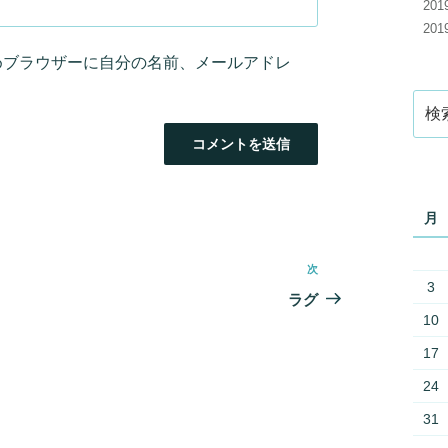
20
20
めブラウザーに自分の名前、メールアドレ
検
索:
月
次
次
3
の
ラグ
投
10
稿
17
24
31