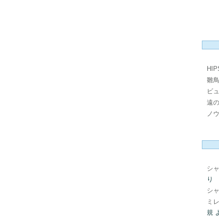
HI
雛
ビ
遠
ノ
シ
り
シ
ミレ
規