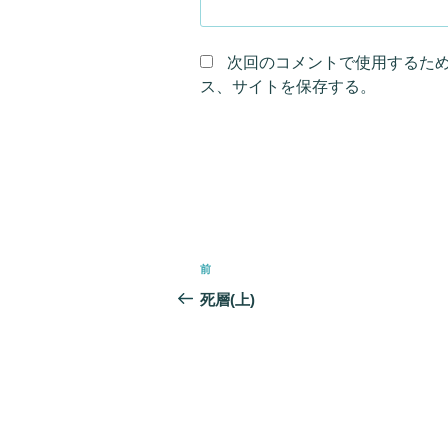
次回のコメントで使用するた
ス、サイトを保存する。
投
前
前
稿
の
死層(上)
ナ
投
ビ
稿
ゲ
ー
シ
ョ