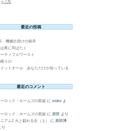
« 7月
最近の投稿
PS 機械仕掛けの箱舟
鳥は夜に羽ばたく
ューティフルワースト
の眠りの
ウイットオール あなただけが知っている
最近のコメント
ャーロック・ホームズの凱旋
に
moko
よ
ャーロック・ホームズの凱旋
に
原田
より
ニアム2 火と戯れる女（上）
に
原田博
より