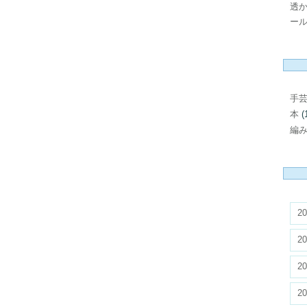
透
ール
手
本
(
編
20
20
20
20