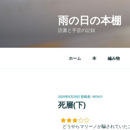
コ
ン
テ
雨の日の本棚
ン
読書と手芸の記録
ツ
へ
ス
キ
ホーム
本
編み物
ッ
プ
投
2020年8月29日
投稿者:
MOKO
稿
死層(下)
日:
どうやらマリーノが騙されていたこ