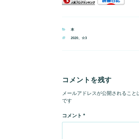
カ
本
テ
タ
2020
、
☆3
ゴ
グ
リ
ー
コメントを残す
メールアドレスが公開されること
です
コメント
*