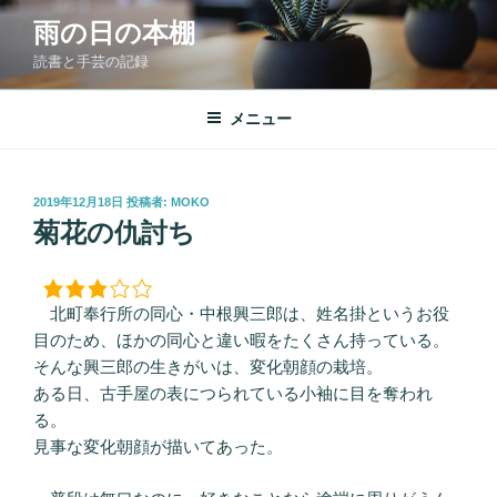
コ
雨の日の本棚
ン
読書と手芸の記録
テ
ン
ツ
メニュー
へ
ス
キ
投
2019年12月18日
投稿者:
MOKO
稿
ッ
菊花の仇討ち
日:
プ
北町奉行所の同心・中根興三郎は、姓名掛というお役
目のため、ほかの同心と違い暇をたくさん持っている。
そんな興三郎の生きがいは、変化朝顔の栽培。
ある日、古手屋の表につられている小袖に目を奪われ
る。
見事な変化朝顔が描いてあった。