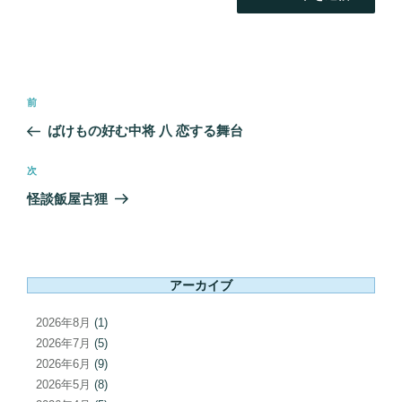
投
前
前
稿
の
ばけもの好む中将 八 恋する舞台
ナ
投
ビ
稿
次
次
ゲ
の
怪談飯屋古狸
ー
投
シ
稿
ョ
ン
アーカイブ
2026年8月
(1)
2026年7月
(5)
2026年6月
(9)
2026年5月
(8)