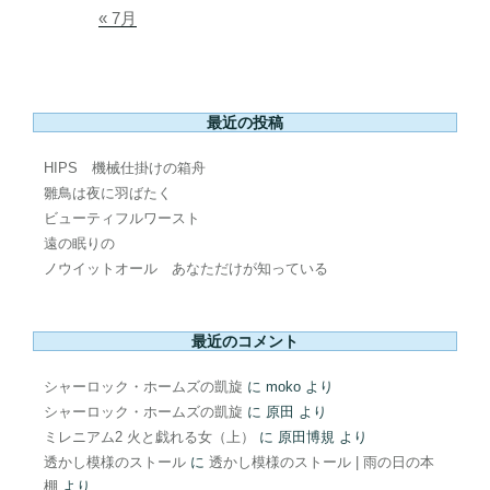
« 7月
最近の投稿
HIPS 機械仕掛けの箱舟
雛鳥は夜に羽ばたく
ビューティフルワースト
遠の眠りの
ノウイットオール あなただけが知っている
最近のコメント
シャーロック・ホームズの凱旋
に
moko
より
シャーロック・ホームズの凱旋
に
原田
より
ミレニアム2 火と戯れる女（上）
に
原田博規
より
透かし模様のストール
に
透かし模様のストール | 雨の日の本
棚
より