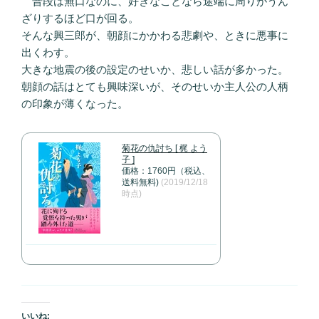
普段は無口なのに、好きなことなら途端に周りがうん
ざりするほど口が回る。
そんな興三郎が、朝顔にかかわる悲劇や、ときに悪事に
出くわす。
大きな地震の後の設定のせいか、悲しい話が多かった。
朝顔の話はとても興味深いが、そのせいか主人公の人柄
の印象が薄くなった。
菊花の仇討ち [ 梶 よう
子 ]
価格：1760円（税込、
送料無料)
(2019/12/18
時点)
いいね: