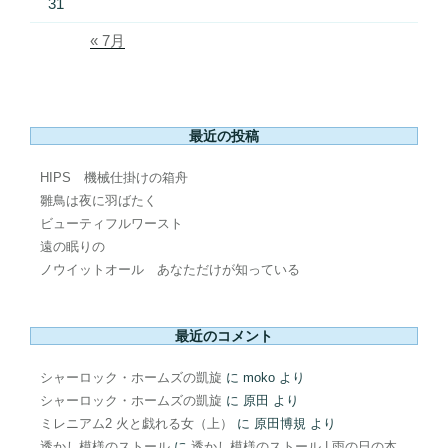
31
« 7月
最近の投稿
HIPS 機械仕掛けの箱舟
雛鳥は夜に羽ばたく
ビューティフルワースト
遠の眠りの
ノウイットオール あなただけが知っている
最近のコメント
シャーロック・ホームズの凱旋
に
moko
より
シャーロック・ホームズの凱旋
に
原田
より
ミレニアム2 火と戯れる女（上）
に
原田博規
より
透かし模様のストール
に
透かし模様のストール | 雨の日の本