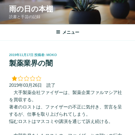
コ
雨の日の本棚
ン
読書と手芸の記録
テ
ン
ツ
メニュー
へ
ス
キ
投
2019年11月17日
投稿者:
MOKO
稿
ッ
製薬業界の闇
日:
プ
2019年03月26日 読了
大手製薬会社ファイザーは、製薬企業ファルマシア社
を買収する。
著者のロストは、ファイザーの不正に気付き、苦言を呈
するが、仕事を取り上げられてしまう。
悩むロストはマスコミや講演を通じて訴え続ける。