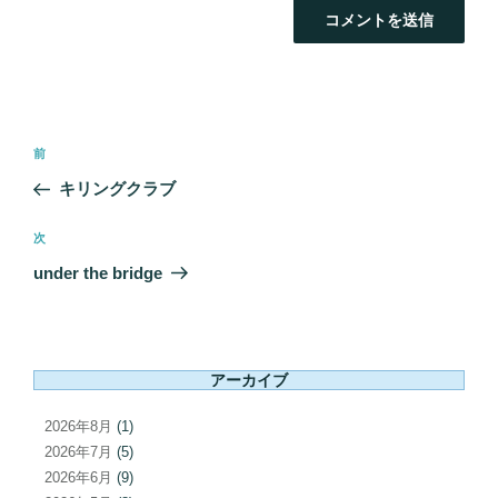
投
前
前
稿
の
キリングクラブ
ナ
投
ビ
稿
次
次
ゲ
の
under the bridge
ー
投
シ
稿
ョ
ン
アーカイブ
2026年8月
(1)
2026年7月
(5)
2026年6月
(9)