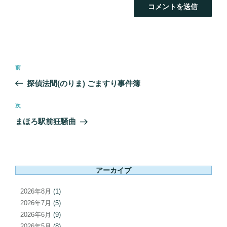
投
前
前
稿
の
探偵法間(のりま) ごますり事件簿
ナ
投
ビ
稿
次
次
ゲ
の
まほろ駅前狂騒曲
ー
投
シ
稿
ョ
ン
アーカイブ
2026年8月
(1)
2026年7月
(5)
2026年6月
(9)
2026年5月
(8)