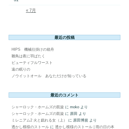
« 7月
最近の投稿
HIPS 機械仕掛けの箱舟
雛鳥は夜に羽ばたく
ビューティフルワースト
遠の眠りの
ノウイットオール あなただけが知っている
最近のコメント
シャーロック・ホームズの凱旋
に
moko
より
シャーロック・ホームズの凱旋
に
原田
より
ミレニアム2 火と戯れる女（上）
に
原田博規
より
透かし模様のストール
に
透かし模様のストール | 雨の日の本