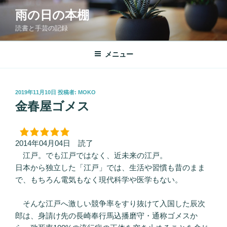
コ
雨の日の本棚
ン
読書と手芸の記録
テ
ン
ツ
メニュー
へ
ス
キ
投
2019年11月10日
投稿者:
MOKO
稿
ッ
金春屋ゴメス
日:
プ
2014年04月04日 読了
江戸。でも江戸ではなく、近未来の江戸。
日本から独立した「江戸」では、生活や習慣も昔のまま
で、もちろん電気もなく現代科学や医学もない。
そんな江戸へ激しい競争率をすり抜けて入国した辰次
郎は、身請け先の長崎奉行馬込播磨守・通称ゴメスか