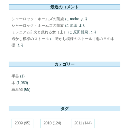
最近のコメント
シャーロック・ホームズの凱旋
に
moko
より
シャーロック・ホームズの凱旋
に
原田
より
ミレニアム2 火と戯れる女（上）
に
原田博規
より
透かし模様のストール
に
透かし模様のストール | 雨の日の本
棚
より
カテゴリー
手芸
(1)
本
(1,969)
編み物
(65)
タグ
2009
(95)
2010
(124)
2011
(144)