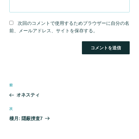
次回のコメントで使用するためブラウザーに自分の名
前、メールアドレス、サイトを保存する。
投
前
前
稿
の
オネスティ
ナ
投
ビ
稿
次
次
ゲ
の
棲月: 隠蔽捜査7
ー
投
シ
稿
ョ