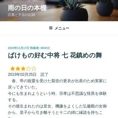
コ
雨の日の本棚
ン
読書と手芸の記録
テ
ン
ツ
メニュー
へ
ス
キ
投
2019年11月17日
投稿者:
MOKO
稿
ッ
ばけもの好む中将 七 花鎮めの舞
日:
プ
2019年02月25日 読了
春、帝の寵愛を受けた梨壺の更衣が出産のため実家に
戻ってきていた。
今にも生まれようという時、宗孝は不思議な怪異を体験
する。
その後生まれたのは皇女。機嫌をよくした弘徽殿の女御
から、皇子から引き離そうと十二の姉に縁談を持ちこ