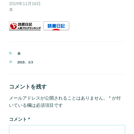
2019年11月16日
本
カ
本
テ
タ
2019
、
☆3
ゴ
グ
リ
ー
コメントを残す
メールアドレスが公開されることはありません。
*
が付
いている欄は必須項目です
コメント
*