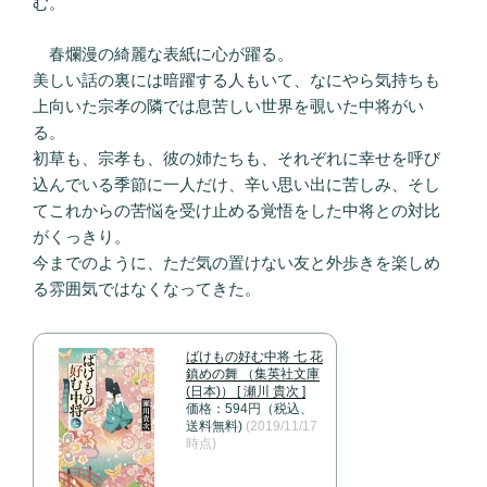
む。
春爛漫の綺麗な表紙に心が躍る。
美しい話の裏には暗躍する人もいて、なにやら気持ちも
上向いた宗孝の隣では息苦しい世界を覗いた中将がい
る。
初草も、宗孝も、彼の姉たちも、それぞれに幸せを呼び
込んでいる季節に一人だけ、辛い思い出に苦しみ、そし
てこれからの苦悩を受け止める覚悟をした中将との対比
がくっきり。
今までのように、ただ気の置けない友と外歩きを楽しめ
る雰囲気ではなくなってきた。
ばけもの好む中将 七 花
鎮めの舞 （集英社文庫
(日本)） [ 瀬川 貴次 ]
価格：594円（税込、
送料無料)
(2019/11/17
時点)