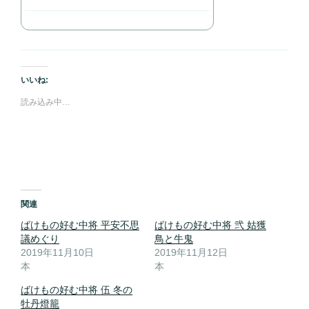
いいね:
読み込み中…
関連
ばけもの好む中将 平安不思
ばけもの好む中将 弐 姑獲
議めぐり
鳥と牛鬼
2019年11月10日
2019年11月12日
本
本
ばけもの好む中将 伍 冬の
牡丹燈籠