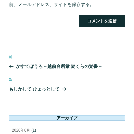
前、メールアドレス、サイトを保存する。
投
前
前
稿
の
かすてぼうろ～越前台所衆 於くらの覚書～
ナ
投
ビ
稿
次
次
ゲ
の
もしかして ひょっとして
ー
投
シ
稿
ョ
ン
アーカイブ
2026年8月
(1)