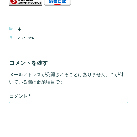
カ
本
テ
タ
2022
、
☆4
ゴ
グ
リ
ー
コメントを残す
メールアドレスが公開されることはありません。
*
が付
いている欄は必須項目です
コメント
*