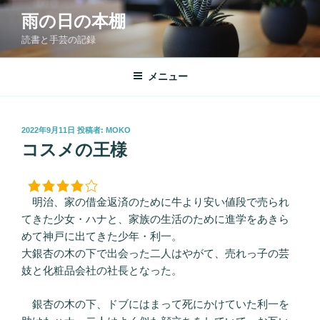
コ
雨の日の本棚
ン
読書と手芸の記録
テ
ン
ツ
メニュー
へ
ス
キ
投
2022年9月11日
投稿者:
MOKO
稿
ッ
コスメの王様
日:
プ
明治、家の借金返済のために牛より安い値段で売られ
てきた少女・ハナと、家族の生活のために進学をあきら
めて神戸に出てきた少年・利一。
大銀杏の木の下で出会った二人はやがて、売れっ子の芸
妓と化粧品会社の社長となった。
銀杏の木の下、ドブにはまって死にかけていた利一を