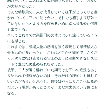
助けたハナ。二人はよく似た顔立ちをしていて、お互い
が大好きだった。
そんな幼馴染の二人が成長していく様子がじっくりと書
かれていて、互いに助け合い、それでも相手より頑張っ
ていないからとより力を貯めるために踏ん張る姿が何度
も出てくる。
そしてこれまでの高殿円の文体とは少し違っているよう
にも感じた。
これまでは、登場人物の感情を強く表現して感情移入さ
せるものが多かったが、これはどこか客観的で、ざくざ
くと次々に投げ込まれる雪玉のように油断できないスピ
ードで進むため止められなかった。
後半、二人が遠く離れていた期間はお互いの近況もあま
り語られず情報がないのは、それだけ心理的にも離れて
いたのだろうかと思うし、最後はやっぱりここへ戻るの
だという場所があったことが、まだ大丈夫という気にも
なる。