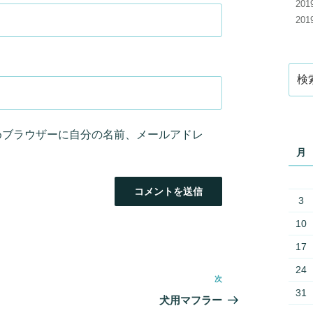
20
20
検
索:
めブラウザーに自分の名前、メールアドレ
月
3
10
17
24
次
次
31
の
犬用マフラー