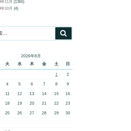
19年11月
(1365)
19年10月
(4)
検
索
2026年8月
火
水
木
金
土
日
1
2
4
5
6
7
8
9
11
12
13
14
15
16
18
19
20
21
22
23
25
26
27
28
29
30