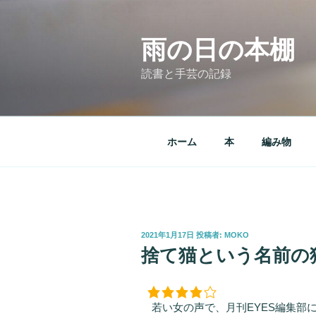
コ
ン
テ
雨の日の本棚
ン
読書と手芸の記録
ツ
へ
ス
キ
ホーム
本
編み物
ッ
プ
投
2021年1月17日
投稿者:
MOKO
稿
捨て猫という名前の
日:
若い女の声で、月刊EYES編集部