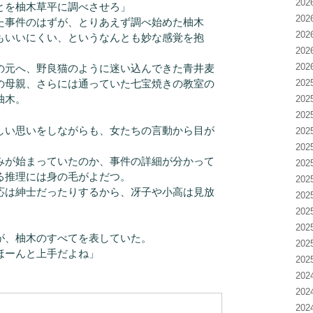
20
とを柚木草平に調べさせろ」
20
た事件のはずが、とりあえず調べ始めた柚木
20
もいいにくい、というなんとも妙な感覚を抱
20
20
の元へ、野良猫のように迷い込んできた青井麦
20
の母親、さらには通っていた七宝焼きの教室の
柚木。
20
20
い思いをしながらも、女たちの言動から目が
20
20
みが始まっていたのか、事件の詳細が分かって
20
る推理には身の毛がよだつ。
20
応は紳士だったりするから、冴子や小高は見放
20
20
20
が、柚木のすべてを表していた。
20
ほーんと上手だよね」
20
20
20
20