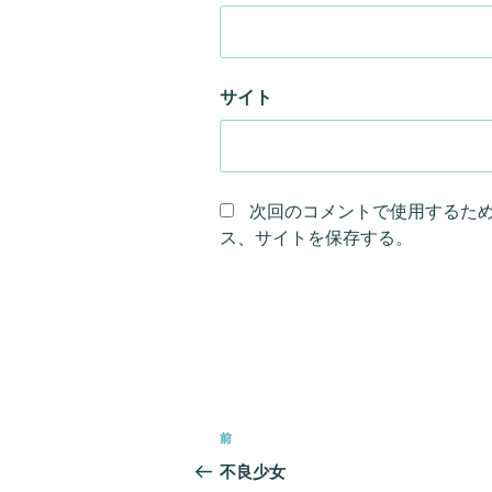
サイト
次回のコメントで使用するた
ス、サイトを保存する。
投
前
前
稿
の
不良少女
ナ