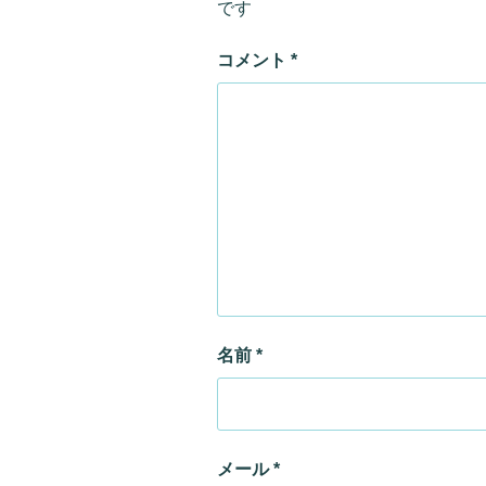
です
コメント
*
名前
*
メール
*