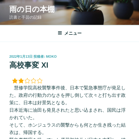
コ
雨の日の本棚
ン
読書と手芸の記録
テ
ン
ツ
メニュー
へ
ス
キ
投
2022年1月13日
投稿者:
MOKO
稿
ッ
高校事変 XI
日:
プ
慧修学院高校襲撃事件後、日本で緊急事態庁が発足し
た。政府の行動力のなさを押し倒して次々と打ち出す政
策に、日本は好景気となる。
日本近海に油田も発見されたと思い込まされ、国民は浮
かれていた。
そして、ホンジュラスの襲撃からも何とか生き残った結
衣は、帰国する。