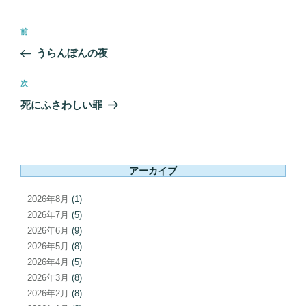
投
前
前
稿
の
うらんぼんの夜
ナ
投
ビ
稿
次
次
ゲ
の
死にふさわしい罪
ー
投
シ
稿
ョ
ン
アーカイブ
2026年8月
(1)
2026年7月
(5)
2026年6月
(9)
2026年5月
(8)
2026年4月
(5)
2026年3月
(8)
2026年2月
(8)