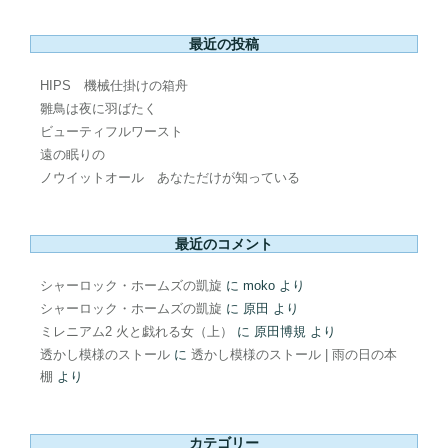
最近の投稿
HIPS 機械仕掛けの箱舟
雛鳥は夜に羽ばたく
ビューティフルワースト
遠の眠りの
ノウイットオール あなただけが知っている
最近のコメント
シャーロック・ホームズの凱旋
に
moko
より
シャーロック・ホームズの凱旋
に
原田
より
ミレニアム2 火と戯れる女（上）
に
原田博規
より
透かし模様のストール
に
透かし模様のストール | 雨の日の本
棚
より
カテゴリー