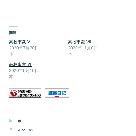
関連
高校事変 V
高校事変 VIII
2020年7月20日
2020年11月6日
本
本
高校事変 VII
2020年8月10日
本
カ
本
テ
タ
2022
、
☆2
ゴ
グ