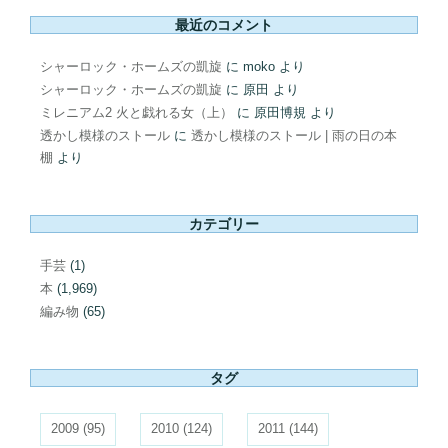
最近のコメント
シャーロック・ホームズの凱旋
に
moko
より
シャーロック・ホームズの凱旋
に
原田
より
ミレニアム2 火と戯れる女（上）
に
原田博規
より
透かし模様のストール
に
透かし模様のストール | 雨の日の本
棚
より
カテゴリー
手芸
(1)
本
(1,969)
編み物
(65)
タグ
2009
(95)
2010
(124)
2011
(144)