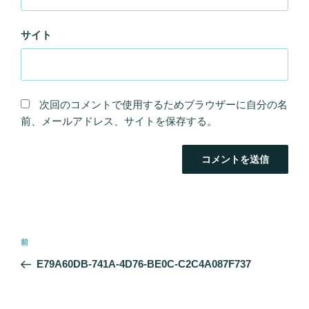
サイト
次回のコメントで使用するためブラウザーに自分の名
前、メールアドレス、サイトを保存する。
投
前
前
稿
の
E79A60DB-741A-4D76-BE0C-C2C4A087F737
ナ
投
ビ
稿
ゲ