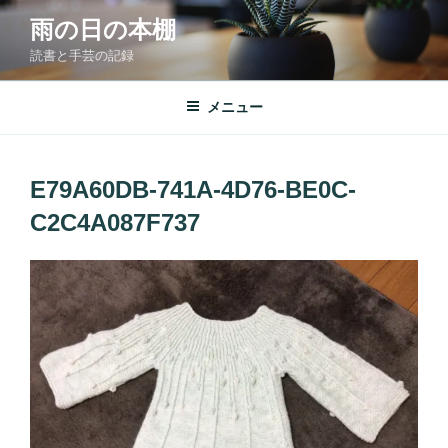
コ
雨の日の本棚
ン
読書と手芸の記録
テ
ン
ツ
メニュー
へ
ス
キ
E79A60DB-741A-4D76-BE0C-
ッ
C2C4A087F737
プ