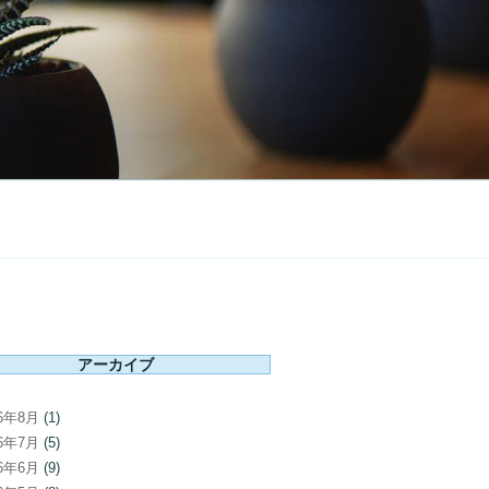
アーカイブ
26年8月
(1)
26年7月
(5)
26年6月
(9)