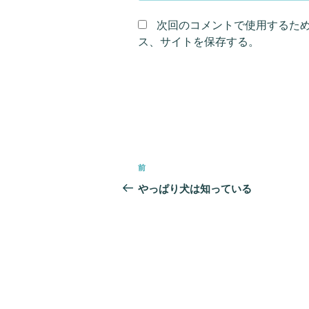
次回のコメントで使用するた
ス、サイトを保存する。
投
前
前
稿
の
やっぱり犬は知っている
ナ
投
ビ
稿
ゲ
ー
シ
ョ
ン