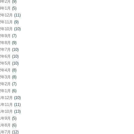
23年2月
(9)
23年1月
(5)
22年12月
(11)
22年11月
(9)
22年10月
(10)
22年9月
(7)
22年8月
(9)
22年7月
(10)
22年6月
(10)
22年5月
(10)
22年4月
(8)
22年3月
(8)
22年2月
(7)
22年1月
(6)
21年12月
(10)
21年11月
(11)
21年10月
(13)
21年9月
(5)
21年8月
(6)
21年7月
(12)