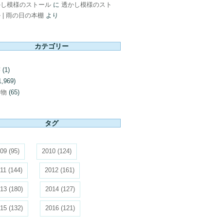
かし模様のストール
に
透かし模様のスト
 | 雨の日の本棚
より
カテゴリー
芸
(1)
1,969)
み物
(65)
タグ
09
(95)
2010
(124)
11
(144)
2012
(161)
13
(180)
2014
(127)
15
(132)
2016
(121)