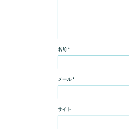
名前
*
メール
*
サイト