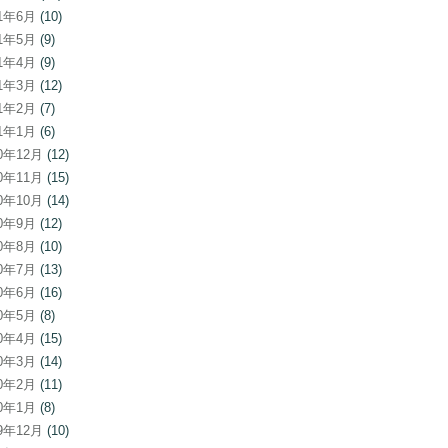
21年6月
(10)
21年5月
(9)
21年4月
(9)
21年3月
(12)
21年2月
(7)
21年1月
(6)
20年12月
(12)
20年11月
(15)
20年10月
(14)
20年9月
(12)
20年8月
(10)
20年7月
(13)
20年6月
(16)
20年5月
(8)
20年4月
(15)
20年3月
(14)
20年2月
(11)
20年1月
(8)
19年12月
(10)