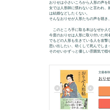
おりせは小さいころから人形の声を
女では人形師に慣れないと言われ、
は結婚などしたくない。
そんなおりせが人形たちの声を聴き
このところ手に取る本はなぜか人な
今度のおりせは人形に取り付いた何
でもどの人形も生きている人を攻撃
思い出したい、幼くして死んでしま
そのせいかずっと優しい雰囲気で穏
文藝春
おり