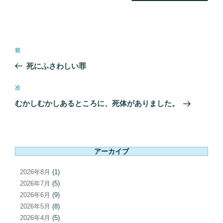
投
前
前
稿
の
死にふさわしい罪
ナ
投
ビ
稿
次
次
ゲ
の
むかしむかしあるところに、死体がありました。
ー
投
シ
稿
ョ
ン
アーカイブ
2026年8月
(1)
2026年7月
(5)
2026年6月
(9)
2026年5月
(8)
2026年4月
(5)