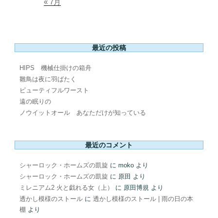
« 7月
最近の投稿
HIPS 機械仕掛けの箱舟
雛鳥は夜に羽ばたく
ビューティフルワースト
遠の眠りの
ノウイットオール あなただけが知っている
最近のコメント
シャーロック・ホームズの凱旋
に
moko
より
シャーロック・ホームズの凱旋
に
原田
より
ミレニアム2 火と戯れる女（上）
に
原田博規
より
透かし模様のストール
に
透かし模様のストール | 雨の日の本
棚
より