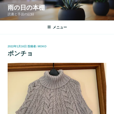
コ
雨の日の本棚
ン
読書と手芸の記録
テ
ン
ツ
メニュー
へ
ス
キ
投
2022年1月16日
投稿者:
MOKO
稿
ッ
ポンチョ
日:
プ