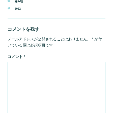
カ
編み物
テ
タ
2022
ゴ
グ
リ
ー
コメントを残す
メールアドレスが公開されることはありません。
*
が付
いている欄は必須項目です
コメント
*