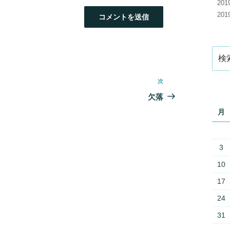
20
20
検
索:
次
次
の
欠落
投
月
稿
3
10
17
24
31