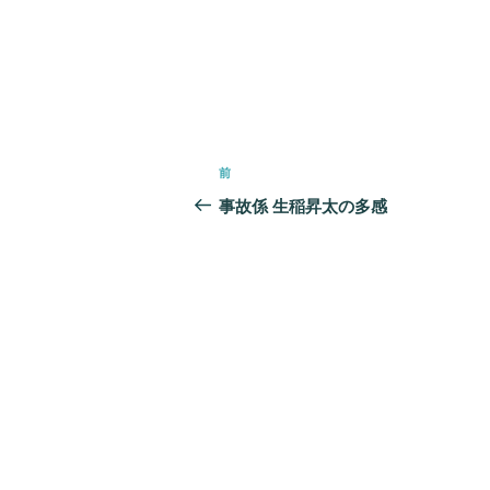
投
前
前
稿
の
事故係 生稲昇太の多感
ナ
投
ビ
稿
ゲ
ー
シ
ョ
ン