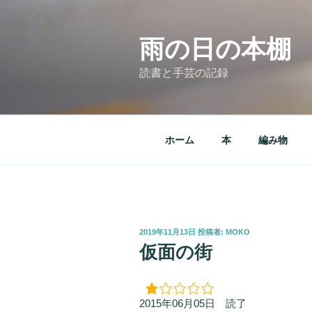
コ
ン
テ
雨の日の本棚
ン
読書と手芸の記録
ツ
へ
ス
キ
ホーム
本
編み物
ッ
プ
投
2019年11月13日
投稿者:
MOKO
稿
仮面の街
日:
2015年06月05日 読了