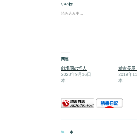
いいね:
読み込み中…
関連
戯場國の怪人
稽古長屋
2023年9月16日
2019年1
本
本
カ
本
テ