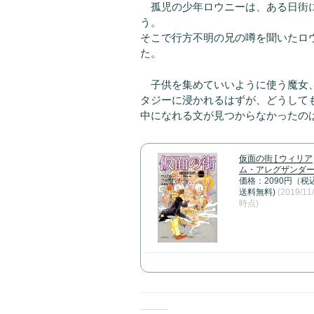
孤児の少年ロウニーは、ある日街に
う。
そこで行方不明の兄の噂を聞いたロ
た。
子供を集めていいように使う魔女、
タジーに浸かれるはずが、どうして
中になれる文が見つからなかったの
仮面の街 [ ウィリア
ム・アレグザンダー 
価格：2090円（税
送料無料)
(2019/11
時点)