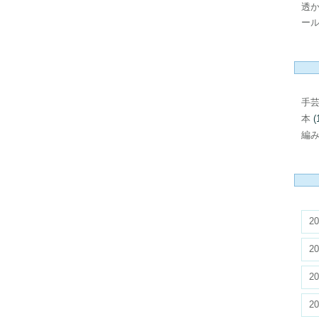
透
ール
手
本
(
編
20
20
20
20