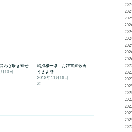
20
20
20
20
20
20
20
20
20
 音わざ吹き寄せ
精姫様一条 お狂言師歌吉
20
1月13日
うきよ暦
20
2019年11月16日
20
本
20
20
20
20
20
20
20