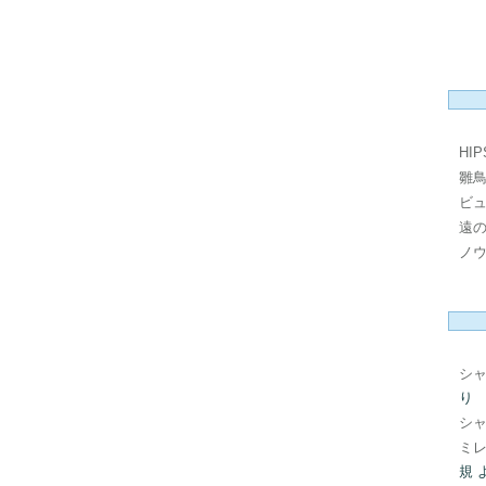
HI
雛
ビ
遠
ノ
シ
り
シ
ミレ
規