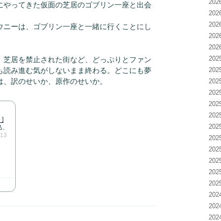
20
やってきた仮面の芝居のゴブリン一座と出会
20
20
ウニーは、ゴブリン一座と一緒に行くことにし
20
20
20
芝居を禁止された街など、どっぷりとファン
も読み進む気がしないまま終わる。どこにも夢
20
は、訳のせいか、原作のせいか。
20
20
20
20
]
20
込、
/13
20
20
20
20
20
20
20
20