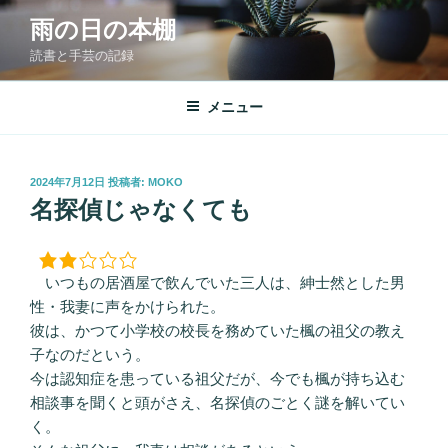
コ
雨の日の本棚
ン
読書と手芸の記録
テ
ン
ツ
メニュー
へ
ス
キ
投
2024年7月12日
投稿者:
MOKO
稿
ッ
名探偵じゃなくても
日:
プ
いつもの居酒屋で飲んでいた三人は、紳士然とした男
性・我妻に声をかけられた。
彼は、かつて小学校の校長を務めていた楓の祖父の教え
子なのだという。
今は認知症を患っている祖父だが、今でも楓が持ち込む
相談事を聞くと頭がさえ、名探偵のごとく謎を解いてい
く。