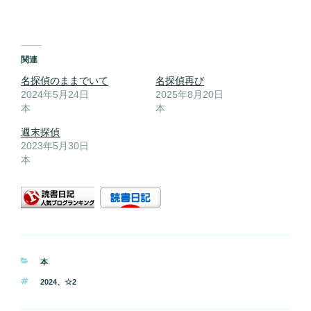
関連
名探偵のままでいて
名探偵再び
2024年5月24日
2025年8月20日
本
本
週末探偵
2023年5月30日
本
カ
本
テ
タ
2024
、
☆2
ゴ
グ
リ
ー