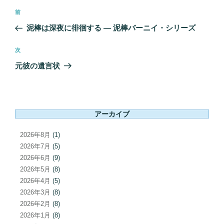
投
前
前
稿
の
泥棒は深夜に徘徊する ― 泥棒バーニイ・シリーズ
ナ
投
ビ
稿
次
次
ゲ
の
元彼の遺言状
ー
投
シ
稿
ョ
ン
アーカイブ
2026年8月
(1)
2026年7月
(5)
2026年6月
(9)
2026年5月
(8)
2026年4月
(5)
2026年3月
(8)
2026年2月
(8)
2026年1月
(8)