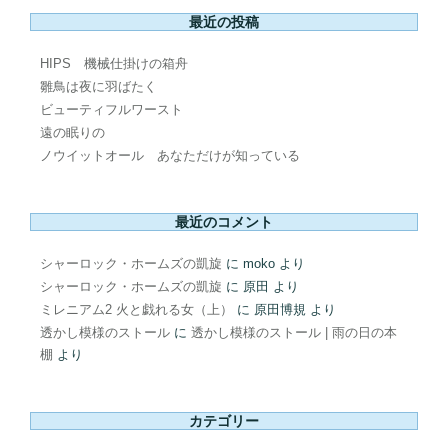
最近の投稿
HIPS 機械仕掛けの箱舟
雛鳥は夜に羽ばたく
ビューティフルワースト
遠の眠りの
ノウイットオール あなただけが知っている
最近のコメント
シャーロック・ホームズの凱旋
に
moko
より
シャーロック・ホームズの凱旋
に
原田
より
ミレニアム2 火と戯れる女（上）
に
原田博規
より
透かし模様のストール
に
透かし模様のストール | 雨の日の本
棚
より
カテゴリー