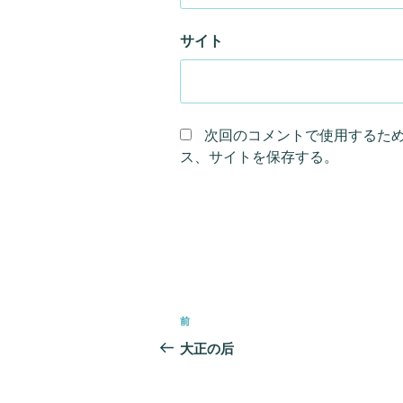
サイト
次回のコメントで使用するた
ス、サイトを保存する。
投
前
前
稿
の
大正の后
ナ
投
ビ
稿