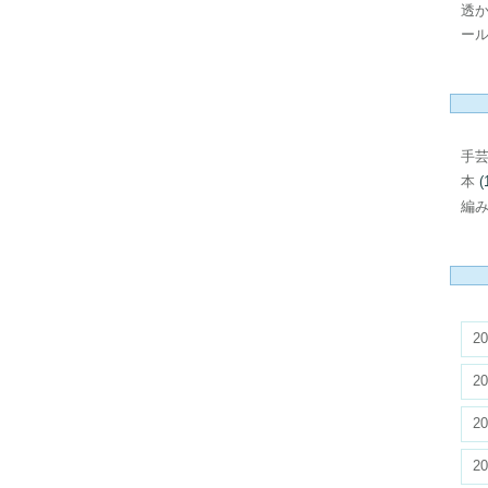
透
ール
手
本
(
編
20
20
20
20