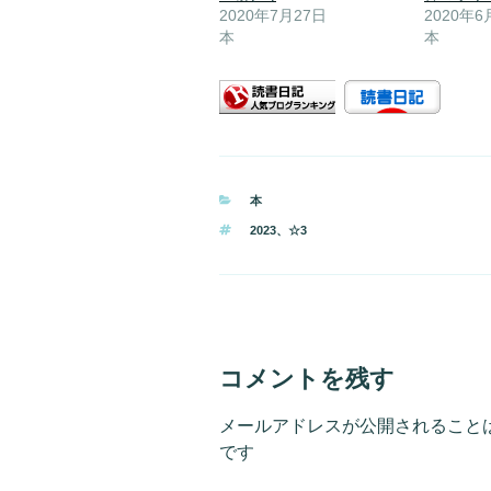
2020年7月27日
2020年6
本
本
カ
本
テ
タ
2023
、
☆3
ゴ
グ
リ
ー
コメントを残す
メールアドレスが公開されること
です