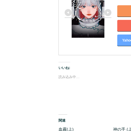
Yah
いいね:
読み込み中…
関連
血霧(上)
神の手 (上