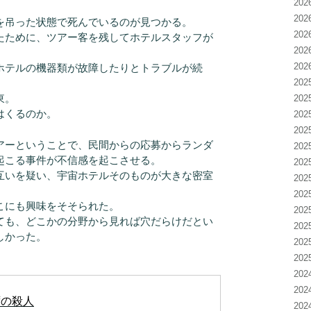
20
。
20
を吊った状態で死んでいるのが見つかる。
20
たために、ツアー客を残してホテルスタッフが
20
20
ホテルの機器類が故障したりとトラブルが続
20
東。
20
はくるのか。
20
20
ーということで、民間からの応募からランダ
20
起こる事件が不信感を起こさせる。
20
互いを疑い、宇宙ホテルそのものが大きな密室
20
20
こにも興味をそそられた。
20
ても、どこかの分野から見れば穴だらけだとい
20
しかった。
20
20
20
20
ずの殺人
20