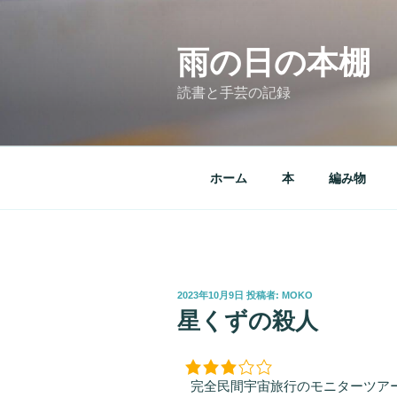
コ
ン
テ
雨の日の本棚
ン
読書と手芸の記録
ツ
へ
ス
キ
ホーム
本
編み物
ッ
プ
投
2023年10月9日
投稿者:
MOKO
稿
星くずの殺人
日:
完全民間宇宙旅行のモニターツアー