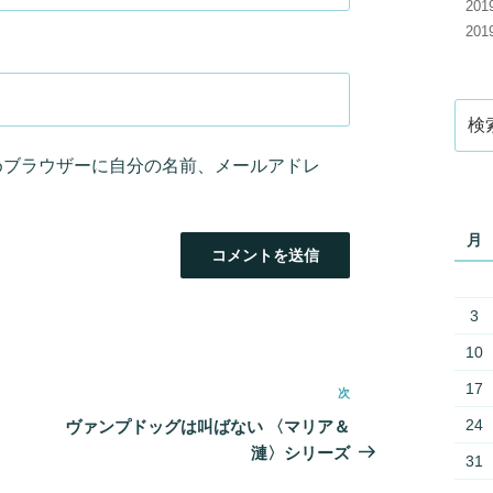
20
20
検
索:
めブラウザーに自分の名前、メールアドレ
月
3
10
17
次
次
の
24
ヴァンプドッグは叫ばない 〈マリア＆
投
漣〉シリーズ
31
稿