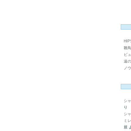
HI
雛
ビ
遠
ノ
シ
り
シ
ミレ
規