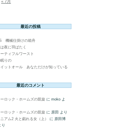
« 7月
最近の投稿
PS 機械仕掛けの箱舟
鳥は夜に羽ばたく
ューティフルワースト
の眠りの
ウイットオール あなただけが知っている
最近のコメント
ャーロック・ホームズの凱旋
に
moko
よ
ャーロック・ホームズの凱旋
に
原田
より
ニアム2 火と戯れる女（上）
に
原田博
より