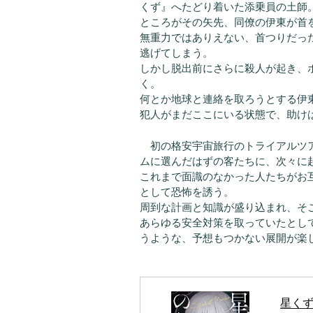
くず』へたどり着いた添乗員の土師
ところがその矢先、同僚の伊東が首
無重力ではありえない、首つりだっ
逃げてしまう。
しかし脱出前にさらに殺人が起き、
く。
何とか地球と連絡を取ろうとする伊
犯人がまだここにいる状態で、助け
初の格安宇宙旅行のトライアルツア
ムに選んだはずの客たちに、次々に
これまで面識のなかった人たちがお
として恐怖を誘う。
周到な計画と知識が盛り込まれ、そ
あらゆる安全対策を取っていたとし
うような、予想もつかない展開が楽
星く