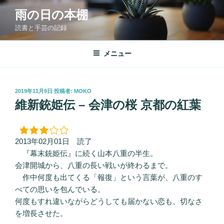
コ
雨の日の本棚
ン
読書と手芸の記録
テ
ン
ツ
メニュー
へ
ス
キ
投
2019年11月9日
投稿者:
MOKO
稿
ッ
維新銃姫伝 – 会津の桜 京都の紅葉
日:
プ
2013年02月01日 読了
『幕末銃姫伝』に続く山本八重の半生。
会津開城から、八重の長い戦いが終わるまで。
作中何度も出てくる「報復」という言葉が、八重のす
べての思いを包んでいる。
何度もすれ違いながらどうしても届かない恋も、切なさ
を増長させた。