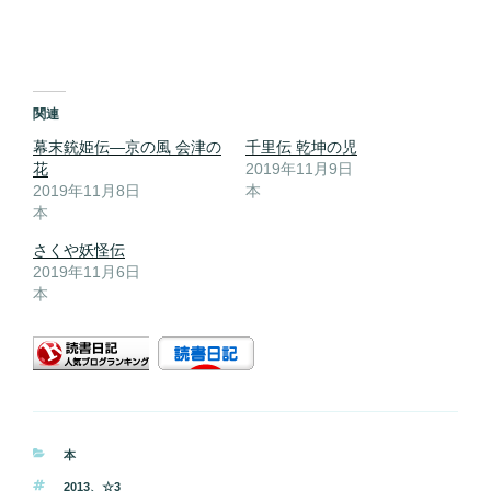
関連
幕末銃姫伝―京の風 会津の
千里伝 乾坤の児
花
2019年11月9日
2019年11月8日
本
本
さくや妖怪伝
2019年11月6日
本
カ
本
テ
タ
2013
、
☆3