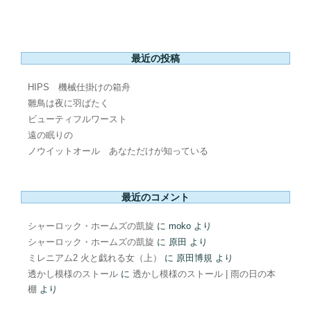
最近の投稿
HIPS 機械仕掛けの箱舟
雛鳥は夜に羽ばたく
ビューティフルワースト
遠の眠りの
ノウイットオール あなただけが知っている
最近のコメント
シャーロック・ホームズの凱旋
に
moko
より
シャーロック・ホームズの凱旋
に
原田
より
ミレニアム2 火と戯れる女（上）
に
原田博規
より
透かし模様のストール
に
透かし模様のストール | 雨の日の本
棚
より