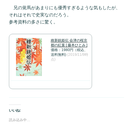
兄の覚馬があまりにも優秀すぎるような気もしたが、
それはそれで史実なのだろう。
参考資料の多さに驚く。
維新銃姫伝 会津の桜京
都の紅葉 [ 藤本ひとみ ]
価格：1980円（税込、
送料無料)
(2019/11/9時
点)
いいね:
読み込み中…