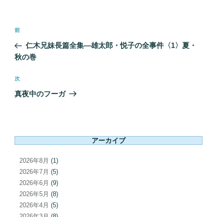
投
前
前
稿
の
仁木兄妹長篇全集―雄太郎・悦子の全事件〈1〉夏・
ナ
投
秋の巻
ビ
稿
ゲ
次
次
ー
の
真夜中のフーガ
シ
投
ョ
稿
ン
アーカイブ
2026年8月
(1)
2026年7月
(5)
2026年6月
(9)
2026年5月
(8)
2026年4月
(5)
2026年3月
(8)