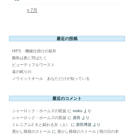
« 7月
最近の投稿
HIPS 機械仕掛けの箱舟
雛鳥は夜に羽ばたく
ビューティフルワースト
遠の眠りの
ノウイットオール あなただけが知っている
最近のコメント
シャーロック・ホームズの凱旋
に
moko
より
シャーロック・ホームズの凱旋
に
原田
より
ミレニアム2 火と戯れる女（上）
に
原田博規
より
透かし模様のストール
に
透かし模様のストール | 雨の日の本