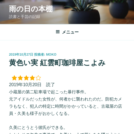
コ
雨の日の本棚
ン
読書と手芸の記録
テ
ン
ツ
メニュー
へ
ス
キ
投
2019年10月27日
投稿者:
MOKO
稿
ッ
黄色い実 紅雲町珈琲屋こよみ
日:
プ
2019年10月20日 読了
小蔵屋の第二駐車場で起こった暴行事件。
元アイドルだった女性が、何者かに襲われたのだ。防犯カメ
ラもなく、犯人の特定に時間がかかっていると、古蔵屋の店
員・久美も様子がおかしくなる。
久美にとうとう彼氏ができる。