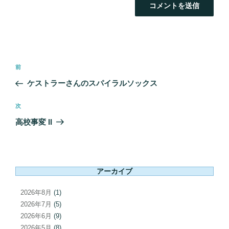
投
前
前
稿
の
ケストラーさんのスパイラルソックス
ナ
投
ビ
稿
次
次
ゲ
の
高校事変 II
ー
投
シ
稿
ョ
ン
アーカイブ
2026年8月
(1)
2026年7月
(5)
2026年6月
(9)
2026年5月
(8)