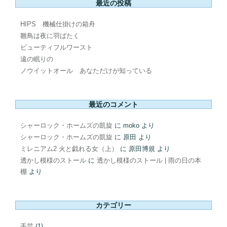
最近の投稿
HIPS 機械仕掛けの箱舟
雛鳥は夜に羽ばたく
ビューティフルワースト
遠の眠りの
ノウイットオール あなただけが知っている
最近のコメント
シャーロック・ホームズの凱旋
に
moko
より
シャーロック・ホームズの凱旋
に
原田
より
ミレニアム2 火と戯れる女（上）
に
原田博規
より
透かし模様のストール
に
透かし模様のストール | 雨の日の本
棚
より
カテゴリー
手芸
(1)