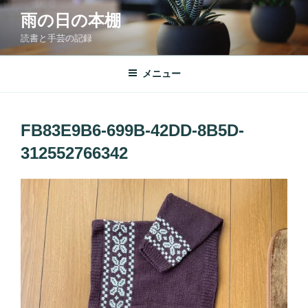
コ
雨の日の本棚
ン
読書と手芸の記録
テ
ン
ツ
メニュー
へ
ス
キ
FB83E9B6-699B-42DD-8B5D-
ッ
312552766342
プ