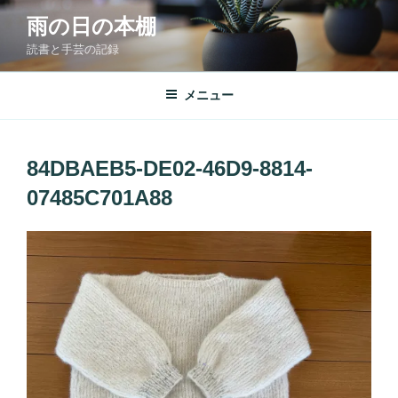
コ
雨の日の本棚
ン
読書と手芸の記録
テ
ン
ツ
メニュー
へ
ス
キ
84DBAEB5-DE02-46D9-8814-
ッ
07485C701A88
プ