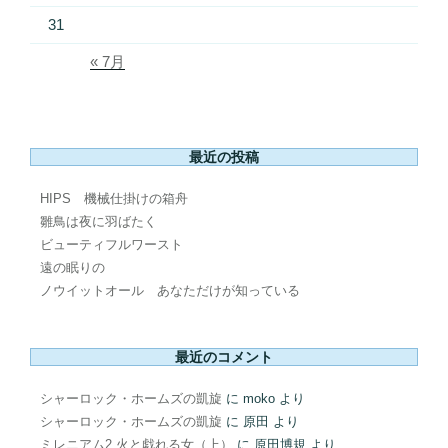
31
« 7月
最近の投稿
HIPS 機械仕掛けの箱舟
雛鳥は夜に羽ばたく
ビューティフルワースト
遠の眠りの
ノウイットオール あなただけが知っている
最近のコメント
シャーロック・ホームズの凱旋
に
moko
より
シャーロック・ホームズの凱旋
に
原田
より
ミレニアム2 火と戯れる女（上）
に
原田博規
より