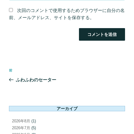
次回のコメントで使用するためブラウザーに自分の名
前、メールアドレス、サイトを保存する。
投
前
前
稿
の
ふわふわのセーター
ナ
投
ビ
稿
ゲ
ー
アーカイブ
シ
ョ
2026年8月
(1)
ン
2026年7月
(5)