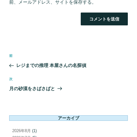
前、メールアドレス、サイトを保存する。
投
前
前
稿
の
レジまでの推理 本屋さんの名探偵
ナ
投
ビ
稿
次
次
ゲ
の
月の砂漠をさばさばと
ー
投
シ
稿
ョ
ン
アーカイブ
2026年8月
(1)