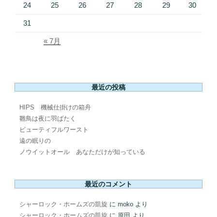
24
25
26
27
28
29
30
31
« 7月
最近の投稿
HIPS 機械仕掛けの箱舟
雛鳥は夜に羽ばたく
ビューティフルワースト
遠の眠りの
ノウイットオール あなただけが知っている
最近のコメント
シャーロック・ホームズの凱旋
に
moko
より
シャーロック・ホームズの凱旋
に
原田
より