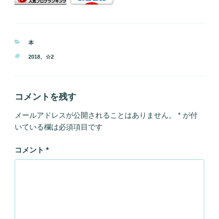
カ
本
テ
タ
2018
、
☆2
ゴ
グ
リ
ー
コメントを残す
メールアドレスが公開されることはありません。
*
が付
いている欄は必須項目です
コメント
*