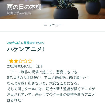
コ
雨の日の本棚
ン
読書と手芸の記録
テ
ン
ツ
メニュー
へ
ス
キ
投
2019年11月17日
投稿者:
MOKO
稿
ッ
ハケンアニメ!
日:
プ
2018年03月05日 読了
アニメ制作の現場で起こる、悲喜こもごも。
9年ぶりの天才監督が、アニメ連載中に逃げ出した！
なんとか探し出さないと、大変なことになる。
そして同じクールには、期待の新人監督が描くアニメが
注目されていて、果たして今クールの覇権を取るアニメ
はどれだ！