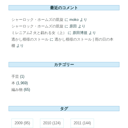
最近のコメント
シャーロック・ホームズの凱旋
に
moko
より
シャーロック・ホームズの凱旋
に
原田
より
ミレニアム2 火と戯れる女（上）
に
原田博規
より
透かし模様のストール
に
透かし模様のストール | 雨の日の本
棚
より
カテゴリー
手芸
(1)
本
(1,969)
編み物
(65)
タグ
2009
(95)
2010
(124)
2011
(144)