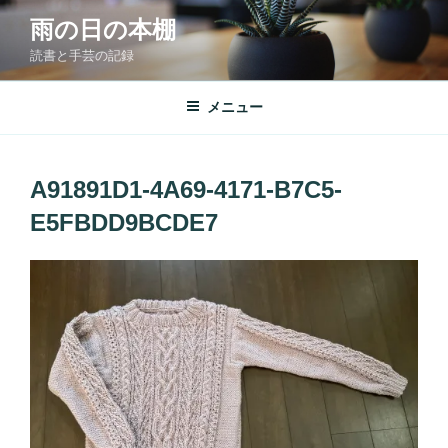
コ
雨の日の本棚
ン
読書と手芸の記録
テ
ン
ツ
メニュー
へ
ス
キ
A91891D1-4A69-4171-B7C5-
ッ
E5FBDD9BCDE7
プ