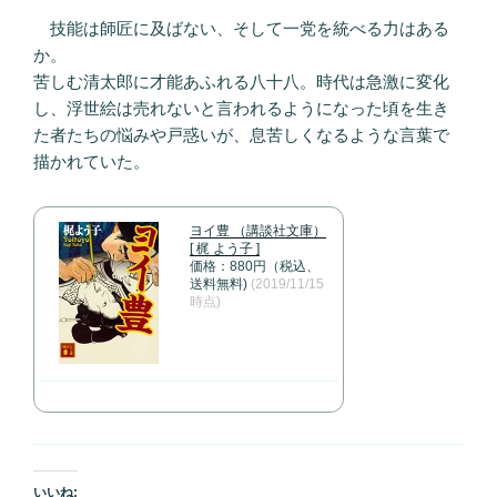
技能は師匠に及ばない、そして一党を統べる力はある
か。
苦しむ清太郎に才能あふれる八十八。時代は急激に変化
し、浮世絵は売れないと言われるようになった頃を生き
た者たちの悩みや戸惑いが、息苦しくなるような言葉で
描かれていた。
ヨイ豊 （講談社文庫）
[ 梶 よう子 ]
価格：880円（税込、
送料無料)
(2019/11/15
時点)
いいね: