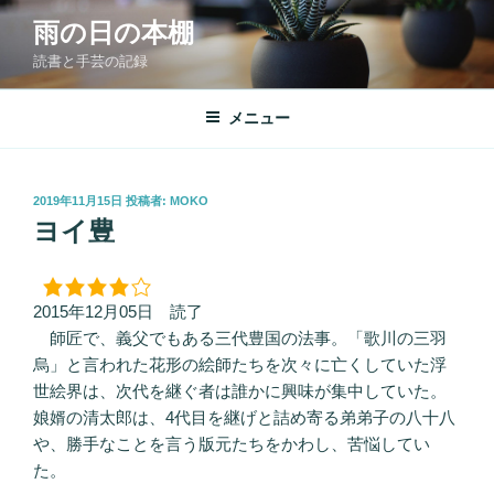
コ
雨の日の本棚
ン
読書と手芸の記録
テ
ン
ツ
メニュー
へ
ス
キ
投
2019年11月15日
投稿者:
MOKO
稿
ッ
ヨイ豊
日:
プ
2015年12月05日 読了
師匠で、義父でもある三代豊国の法事。「歌川の三羽
烏」と言われた花形の絵師たちを次々に亡くしていた浮
世絵界は、次代を継ぐ者は誰かに興味が集中していた。
娘婿の清太郎は、4代目を継げと詰め寄る弟弟子の八十八
や、勝手なことを言う版元たちをかわし、苦悩してい
た。