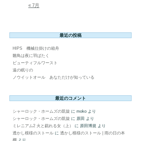
« 7月
最近の投稿
HIPS 機械仕掛けの箱舟
雛鳥は夜に羽ばたく
ビューティフルワースト
遠の眠りの
ノウイットオール あなただけが知っている
最近のコメント
シャーロック・ホームズの凱旋
に
moko
より
シャーロック・ホームズの凱旋
に
原田
より
ミレニアム2 火と戯れる女（上）
に
原田博規
より
透かし模様のストール
に
透かし模様のストール | 雨の日の本
棚
より