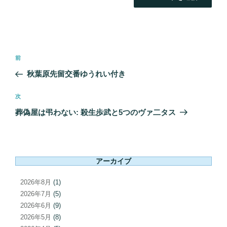
投
前
前
稿
の
秋葉原先留交番ゆうれい付き
ナ
投
ビ
稿
次
次
ゲ
の
葬偽屋は弔わない: 殺生歩武と5つのヴァ二タス
ー
投
シ
稿
ョ
ン
アーカイブ
2026年8月
(1)
2026年7月
(5)
2026年6月
(9)
2026年5月
(8)