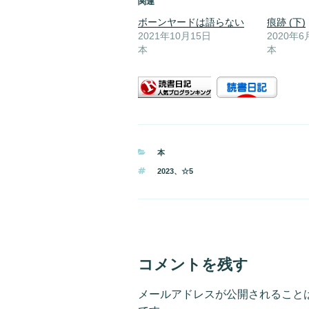
関連
ボーンヤードは語らない
痕跡 (下)
2021年10月15日
2020年6
本
本
カ
本
テ
タ
2023
、
☆5
ゴ
グ
リ
ー
コメントを残す
メールアドレスが公開されること