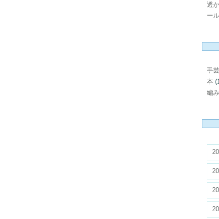
透
ール
手
本
(
編
20
20
20
20