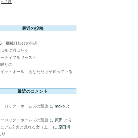
« 7月
最近の投稿
PS 機械仕掛けの箱舟
鳥は夜に羽ばたく
ューティフルワースト
の眠りの
ウイットオール あなただけが知っている
最近のコメント
ャーロック・ホームズの凱旋
に
moko
よ
ャーロック・ホームズの凱旋
に
原田
より
ニアム2 火と戯れる女（上）
に
原田博
より