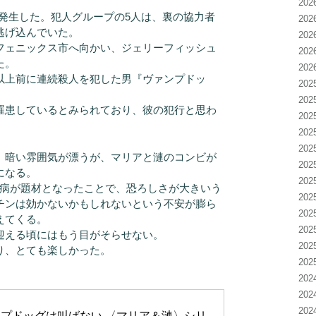
20
発生した。犯人グループの5人は、裏の協力者
20
逃げ込んでいた。
20
フェニックス市へ向かい、ジェリーフィッシュ
20
た。
20
以上前に連続殺人を犯した男『ヴァンプドッ
20
20
罹患しているとみられており、彼の犯行と思わ
20
20
20
暗い雰囲気が漂うが、マリアと漣のコンビが
20
になる。
20
犬病が題材となったことで、恐ろしさが大きいう
20
チンは効かないかもしれないという不安が膨ら
20
えてくる。
20
迎える頃にはもう目がそらせない。
20
り、とても楽しかった。
20
20
20
20
プドッグは叫ばない 〈マリア＆漣〉シリ