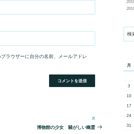
20
20
検
索:
めブラウザーに自分の名前、メールアドレ
月
3
10
17
24
次
次
31
の
博物館の少女 騒がしい幽霊
投