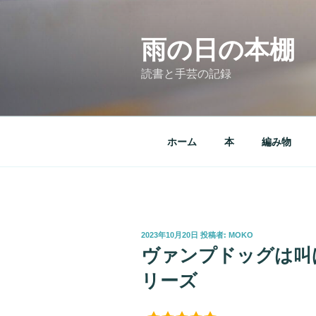
コ
ン
テ
雨の日の本棚
ン
読書と手芸の記録
ツ
へ
ス
キ
ホーム
本
編み物
ッ
プ
投
2023年10月20日
投稿者:
MOKO
稿
ヴァンプドッグは叫
日:
リーズ