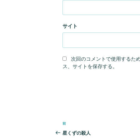
サイト
次回のコメントで使用するた
ス、サイトを保存する。
投
前
前
稿
の
星くずの殺人
ナ
投