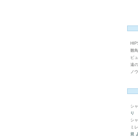
稿
HI
雛
ビ
遠
ノ
シ
り
シ
ミレ
規