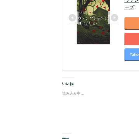
ーズ
Yah
いいね:
読み込み中…