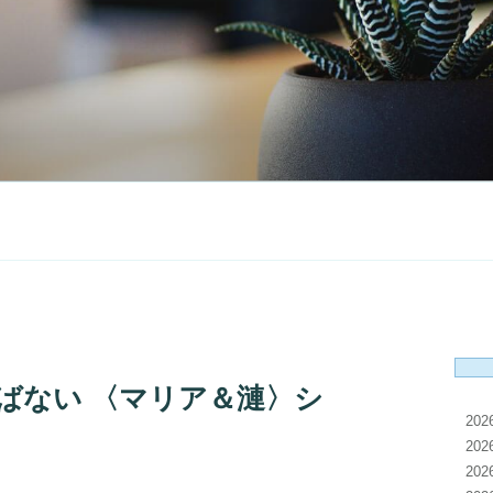
ばない 〈マリア＆漣〉シ
20
20
20