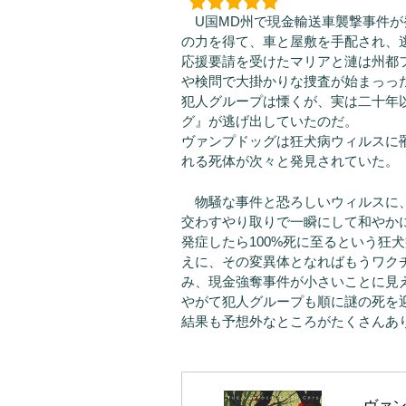
U国MD州で現金輸送車襲撃事件が
の力を得て、車と屋敷を手配され、
応援要請を受けたマリアと漣は州都
や検問で大掛かりな捜査が始まっっ
犯人グループは慄くが、実は二十年
グ』が逃げ出していたのだ。
ヴァンプドッグは狂犬病ウィルスに
れる死体が次々と発見されていた。
物騒な事件と恐ろしいウィルスに、
交わすやり取りで一瞬にして和やか
発症したら100%死に至るという狂
えに、その変異体となればもうワク
み、現金強奪事件が小さいことに見
やがて犯人グループも順に謎の死を
結果も予想外なところがたくさんあ
ヴァン