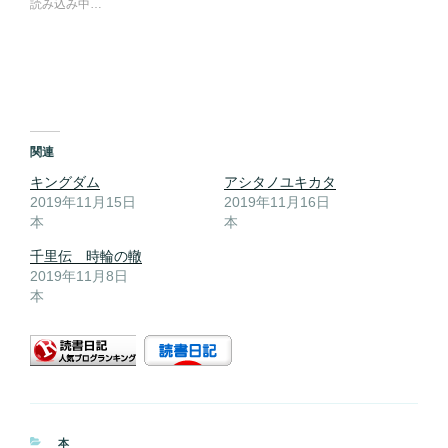
読み込み中…
関連
キングダム
アシタノユキカタ
2019年11月15日
2019年11月16日
本
本
千里伝 時輪の轍
2019年11月8日
本
カ
本