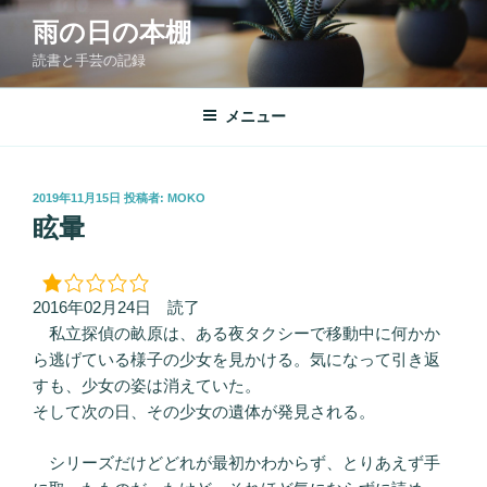
コ
雨の日の本棚
ン
読書と手芸の記録
テ
ン
ツ
メニュー
へ
ス
キ
投
2019年11月15日
投稿者:
MOKO
稿
ッ
眩暈
日:
プ
2016年02月24日 読了
私立探偵の畝原は、ある夜タクシーで移動中に何かか
ら逃げている様子の少女を見かける。気になって引き返
すも、少女の姿は消えていた。
そして次の日、その少女の遺体が発見される。
シリーズだけどどれが最初かわからず、とりあえず手