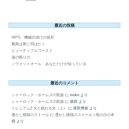
最近の投稿
HIPS 機械仕掛けの箱舟
雛鳥は夜に羽ばたく
ビューティフルワースト
遠の眠りの
ノウイットオール あなただけが知っている
最近のコメント
シャーロック・ホームズの凱旋
に
moko
より
シャーロック・ホームズの凱旋
に
原田
より
ミレニアム2 火と戯れる女（上）
に
原田博規
より
透かし模様のストール
に
透かし模様のストール | 雨の日の本
棚
より