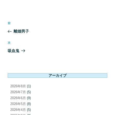
投
前
前
稿
の
離婚男子
ナ
投
ビ
稿
次
次
ゲ
の
吸血鬼
ー
投
シ
稿
ョ
ン
アーカイブ
2026年8月
(1)
2026年7月
(5)
2026年6月
(9)
2026年5月
(8)
2026年4月
(5)