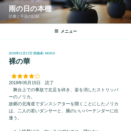
コ
雨の日の本棚
ン
読書と手芸の記録
テ
ン
ツ
メニュー
へ
ス
キ
投
2019年11月17日
投稿者:
MOKO
稿
ッ
裸の華
日:
プ
2018年05月15日 読了
舞台上での事故で左足を砕き、姿を消したストリッパ
ーのノリカ。
故郷の北海道でダンスシアターを開くことにしたノリカ
は、二人の若いダンサーと、腕のいいバーテンダーに出
逢う。