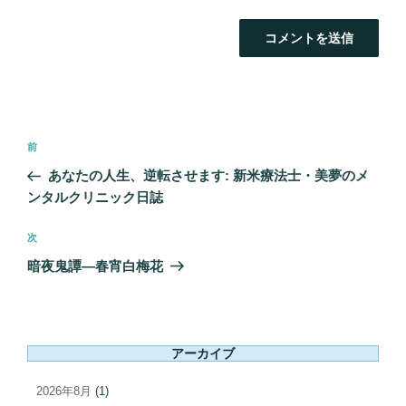
投
前
前
稿
の
あなたの人生、逆転させます: 新米療法士・美夢のメ
ナ
投
ンタルクリニック日誌
ビ
稿
ゲ
次
次
ー
の
暗夜鬼譚―春宵白梅花
シ
投
ョ
稿
ン
アーカイブ
2026年8月
(1)