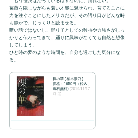
もう怪我は治っているはずなのに、踊れない。
葛藤を隠しながらも若い才能に魅せられ、育てることに
力を注ぐことにしたノリカだが、その語り口がどんな時
も静かで、じっくりと読ませる。
暗い話ではないし、踊り子としての矜持や力強さがしっ
かりと伝わってきて、踊りに興味がなくても自然と想像
してしまう。
ひと時の夢のような時間を、自分も過ごした気分にな
る。
裸の華 [ 桜木紫乃 ]
価格：1650円（税込、
送料無料)
(2019/11/17
時点)