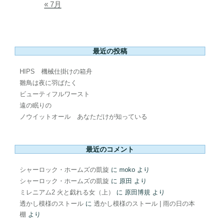
« 7月
最近の投稿
HIPS 機械仕掛けの箱舟
雛鳥は夜に羽ばたく
ビューティフルワースト
遠の眠りの
ノウイットオール あなただけが知っている
最近のコメント
シャーロック・ホームズの凱旋
に
moko
より
シャーロック・ホームズの凱旋
に
原田
より
ミレニアム2 火と戯れる女（上）
に
原田博規
より
透かし模様のストール
に
透かし模様のストール | 雨の日の本
棚
より