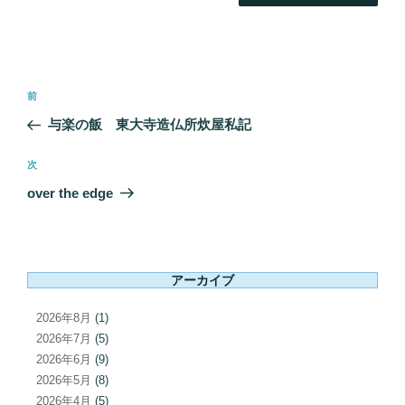
投
前
前
稿
の
与楽の飯 東大寺造仏所炊屋私記
ナ
投
ビ
稿
次
次
ゲ
の
over the edge
ー
投
シ
稿
ョ
ン
アーカイブ
2026年8月
(1)
2026年7月
(5)
2026年6月
(9)
2026年5月
(8)
2026年4月
(5)