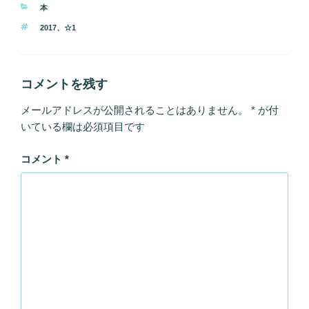
カ
本
テ
タ
2017
、
☆1
ゴ
グ
リ
ー
コメントを残す
メールアドレスが公開されることはありません。
*
が付
いている欄は必須項目です
コメント
*