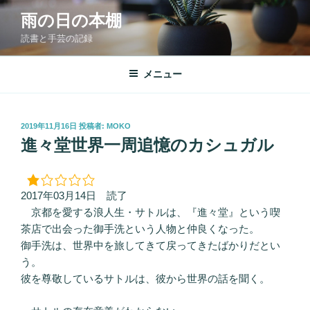
コ
雨の日の本棚
ン
読書と手芸の記録
テ
ン
ツ
メニュー
へ
ス
キ
投
2019年11月16日
投稿者:
MOKO
稿
ッ
進々堂世界一周追憶のカシュガル
日:
プ
2017年03月14日 読了
京都を愛する浪人生・サトルは、『進々堂』という喫
茶店で出会った御手洗という人物と仲良くなった。
御手洗は、世界中を旅してきて戻ってきたばかりだとい
う。
彼を尊敬しているサトルは、彼から世界の話を聞く。