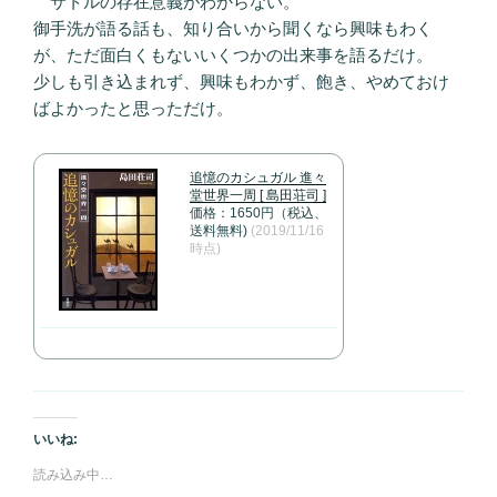
サトルの存在意義がわからない。
御手洗が語る話も、知り合いから聞くなら興味もわく
が、ただ面白くもないいくつかの出来事を語るだけ。
少しも引き込まれず、興味もわかず、飽き、やめておけ
ばよかったと思っただけ。
追憶のカシュガル 進々
堂世界一周 [ 島田荘司 ]
価格：1650円（税込、
送料無料)
(2019/11/16
時点)
いいね:
読み込み中…