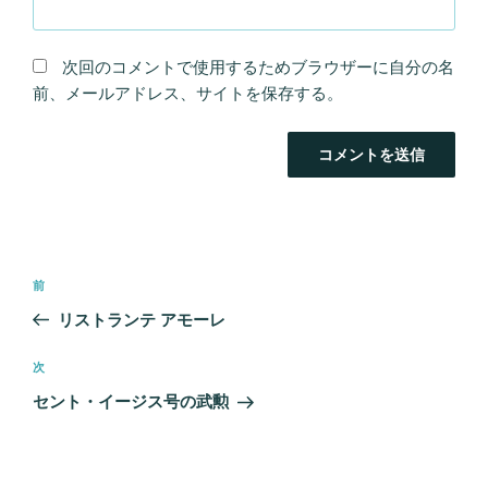
次回のコメントで使用するためブラウザーに自分の名
前、メールアドレス、サイトを保存する。
投
前
前
稿
の
リストランテ アモーレ
ナ
投
ビ
稿
次
次
ゲ
の
セント・イージス号の武勲
ー
投
シ
稿
ョ