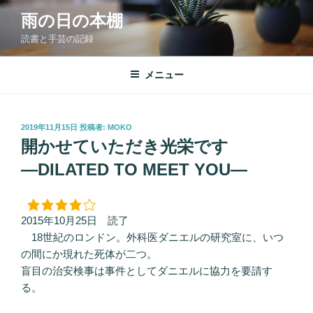
コ
雨の日の本棚
ン
読書と手芸の記録
テ
ン
ツ
メニュー
へ
ス
キ
投
2019年11月15日
投稿者:
MOKO
稿
ッ
開かせていただき光栄です
日:
プ
―DILATED TO MEET YOU―
2015年10月25日 読了
18世紀のロンドン。外科医ダニエルの研究室に、いつ
の間にか現れた死体が二つ。
盲目の治安検事は事件としてダニエルに協力を要請す
る。