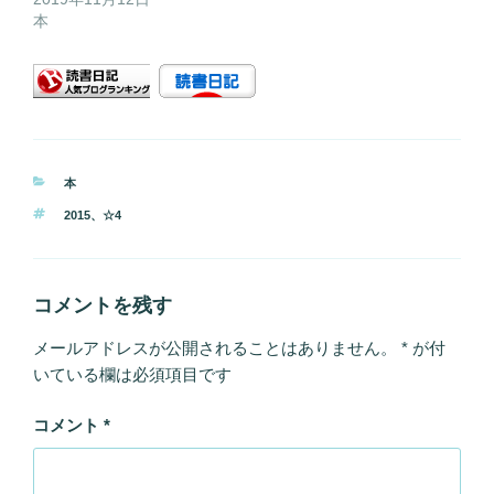
本
カ
本
テ
タ
2015
、
☆4
ゴ
グ
リ
ー
コメントを残す
メールアドレスが公開されることはありません。
*
が付
いている欄は必須項目です
コメント
*