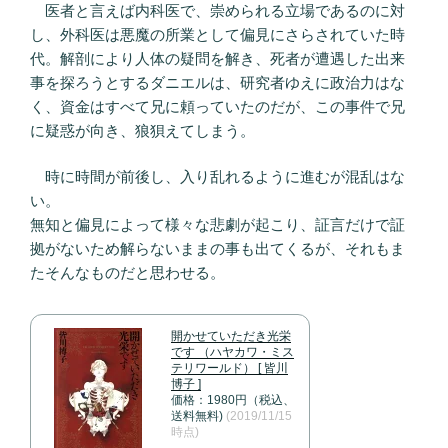
医者と言えば内科医で、崇められる立場であるのに対
し、外科医は悪魔の所業として偏見にさらされていた時
代。解剖により人体の疑問を解き、死者が遭遇した出来
事を探ろうとするダニエルは、研究者ゆえに政治力はな
く、資金はすべて兄に頼っていたのだが、この事件で兄
に疑惑が向き、狼狽えてしまう。
時に時間が前後し、入り乱れるように進むが混乱はな
い。
無知と偏見によって様々な悲劇が起こり、証言だけで証
拠がないため解らないままの事も出てくるが、それもま
たそんなものだと思わせる。
開かせていただき光栄
です （ハヤカワ・ミス
テリワールド） [ 皆川
博子 ]
価格：1980円（税込、
送料無料)
(2019/11/15
時点)