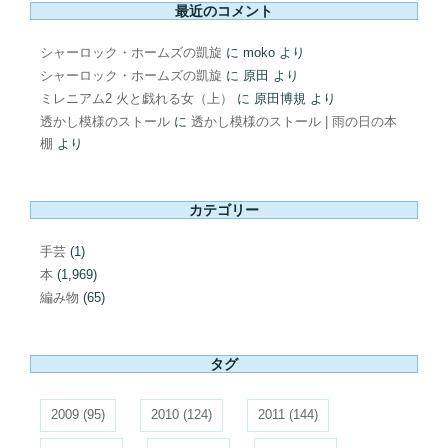
最近のコメント
シャーロック・ホームズの凱旋
に
moko
より
シャーロック・ホームズの凱旋
に
原田
より
ミレニアム2 火と戯れる女（上）
に
原田博規
より
透かし模様のストール
に
透かし模様のストール | 雨の日の本
棚
より
カテゴリー
手芸
(1)
本
(1,969)
編み物
(65)
タグ
2009
(95)
2010
(124)
2011
(144)