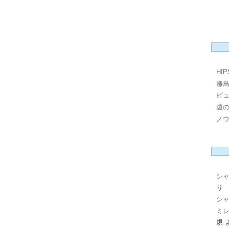
HI
雛
ビ
遠
ノ
シ
り
シ
ミレ
規