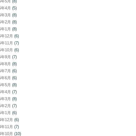
26年5月
(8)
26年4月
(5)
26年3月
(8)
26年2月
(8)
26年1月
(8)
25年12月
(6)
25年11月
(7)
25年10月
(6)
25年9月
(7)
25年8月
(8)
25年7月
(6)
25年6月
(6)
25年5月
(8)
25年4月
(7)
25年3月
(8)
25年2月
(7)
25年1月
(6)
24年12月
(6)
24年11月
(7)
24年10月
(10)