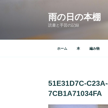
コ
ン
テ
雨の日の本棚
ン
読書と手芸の記録
ツ
へ
ス
キ
ホーム
本
編み物
ッ
プ
51E31D7C-C23A-
7CB1A71034FA