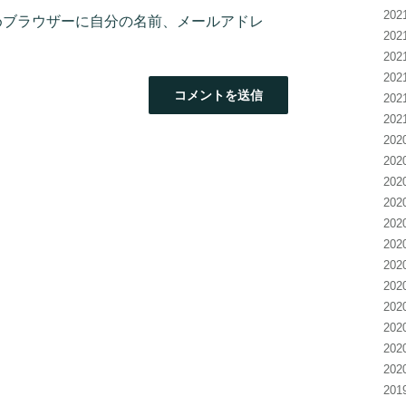
20
めブラウザーに自分の名前、メールアドレ
20
20
20
20
20
20
20
20
20
20
20
20
20
20
20
20
20
20