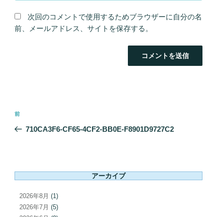
次回のコメントで使用するためブラウザーに自分の名
前、メールアドレス、サイトを保存する。
投
前
前
稿
の
710CA3F6-CF65-4CF2-BB0E-F8901D9727C2
ナ
投
ビ
稿
ゲ
ー
アーカイブ
シ
ョ
2026年8月
(1)
ン
2026年7月
(5)