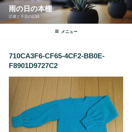
コ
雨の日の本棚
ン
読書と手芸の記録
テ
ン
ツ
メニュー
へ
ス
キ
710CA3F6-CF65-4CF2-BB0E-
ッ
F8901D9727C2
プ