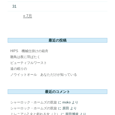
31
« 7月
最近の投稿
HIPS 機械仕掛けの箱舟
雛鳥は夜に羽ばたく
ビューティフルワースト
遠の眠りの
ノウイットオール あなただけが知っている
最近のコメント
シャーロック・ホームズの凱旋
に
moko
より
シャーロック・ホームズの凱旋
に
原田
より
ミレニアム2 火と戯れる女（上）
に
原田博規
より