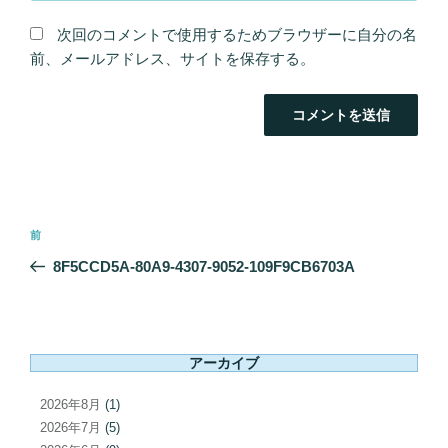
次回のコメントで使用するためブラウザーに自分の名
前、メールアドレス、サイトを保存する。
投
前
前
稿
の
8F5CCD5A-80A9-4307-9052-109F9CB6703A
ナ
投
ビ
稿
ゲ
ー
アーカイブ
シ
ョ
2026年8月
(1)
ン
2026年7月
(5)