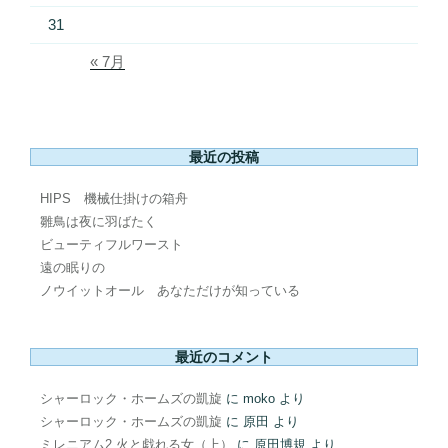
31
« 7月
最近の投稿
HIPS 機械仕掛けの箱舟
雛鳥は夜に羽ばたく
ビューティフルワースト
遠の眠りの
ノウイットオール あなただけが知っている
最近のコメント
シャーロック・ホームズの凱旋
に
moko
より
シャーロック・ホームズの凱旋
に
原田
より
ミレニアム2 火と戯れる女（上）
に
原田博規
より