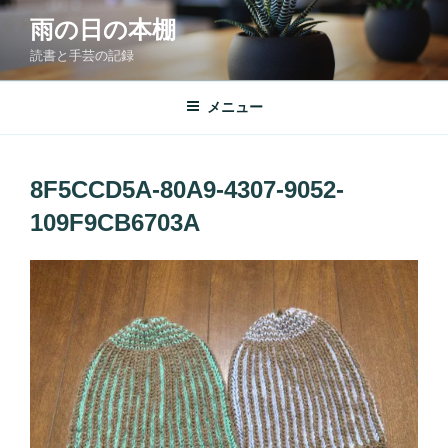
コ
雨の日の本棚
ン
読書と手芸の記録
テ
ン
ツ
メニュー
へ
ス
キ
8F5CCD5A-80A9-4307-9052-
ッ
109F9CB6703A
プ