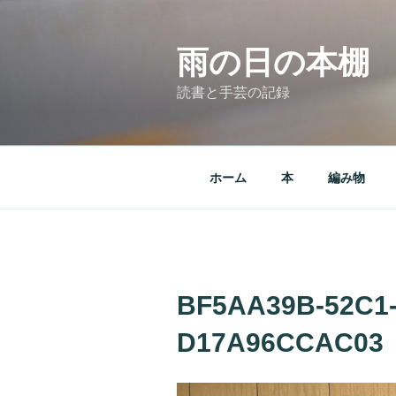
コ
ン
テ
雨の日の本棚
ン
読書と手芸の記録
ツ
へ
ス
キ
ホーム
本
編み物
ッ
プ
BF5AA39B-52C1-
D17A96CCAC03