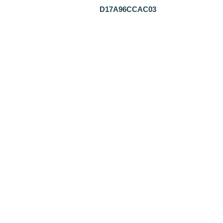
ナ
投
D17A96CCAC03
ビ
稿
ゲ
ー
シ
ョ
ン