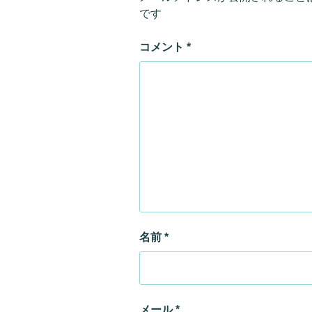
です
コメント
*
名前
*
メール
*