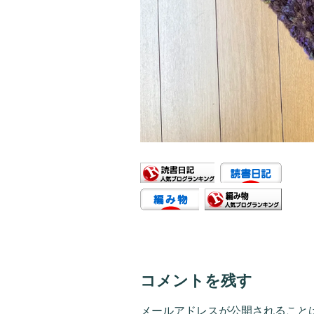
コメントを残す
メールアドレスが公開されること