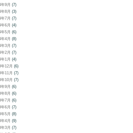
24年9月
(7)
24年8月
(3)
24年7月
(7)
24年6月
(4)
24年5月
(6)
24年4月
(8)
24年3月
(7)
24年2月
(7)
24年1月
(4)
23年12月
(6)
23年11月
(7)
23年10月
(7)
23年9月
(6)
23年8月
(6)
23年7月
(6)
23年6月
(7)
23年5月
(8)
23年4月
(9)
23年3月
(7)