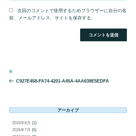
次回のコメントで使用するためブラウザーに自分の名
前、メールアドレス、サイトを保存する。
投
前
前
稿
の
C927E458-FA74-4201-A45A-4AA639E5EDFA
ナ
投
ビ
稿
ゲ
ー
アーカイブ
シ
ョ
2026年8月
(1)
ン
2026年7月
(5)