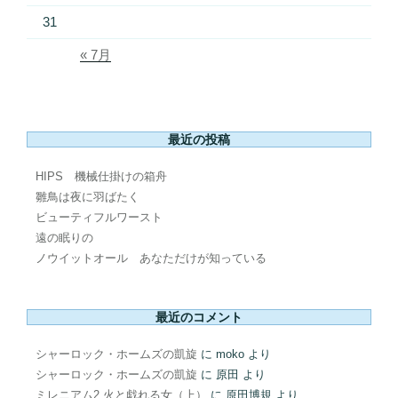
31
« 7月
最近の投稿
HIPS 機械仕掛けの箱舟
雛鳥は夜に羽ばたく
ビューティフルワースト
遠の眠りの
ノウイットオール あなただけが知っている
最近のコメント
シャーロック・ホームズの凱旋
に
moko
より
シャーロック・ホームズの凱旋
に
原田
より
ミレニアム2 火と戯れる女（上）
に
原田博規
より