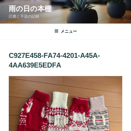
コ
雨の日の本棚
ン
読書と手芸の記録
テ
ン
ツ
メニュー
へ
ス
キ
C927E458-FA74-4201-A45A-
ッ
4AA639E5EDFA
プ