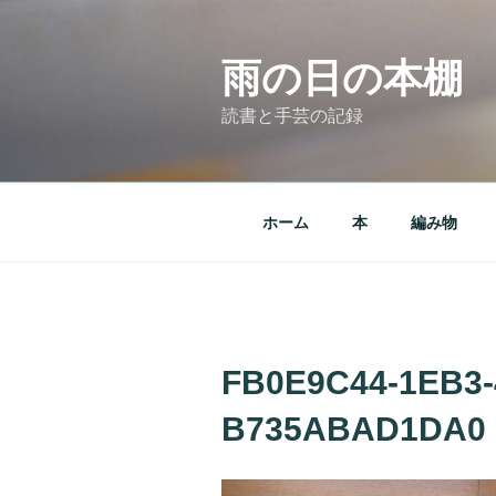
コ
ン
テ
雨の日の本棚
ン
読書と手芸の記録
ツ
へ
ス
キ
ホーム
本
編み物
ッ
プ
FB0E9C44-1EB3-
B735ABAD1DA0