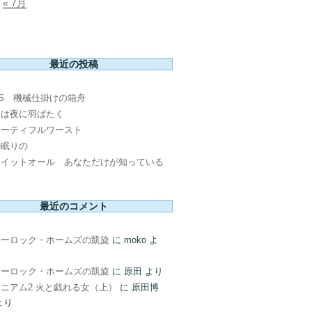
« 7月
最近の投稿
PS 機械仕掛けの箱舟
鳥は夜に羽ばたく
ューティフルワースト
の眠りの
ウイットオール あなただけが知っている
最近のコメント
ャーロック・ホームズの凱旋
に
moko
よ
ャーロック・ホームズの凱旋
に
原田
より
ニアム2 火と戯れる女（上）
に
原田博
より