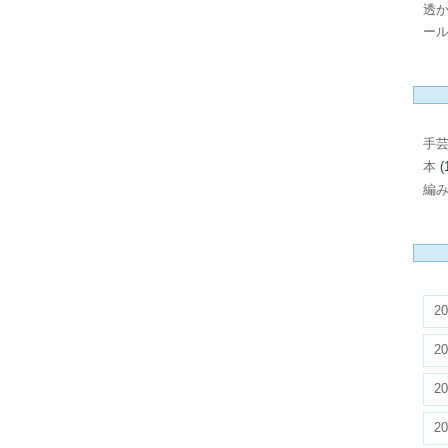
透
ール
手
本
(
編
20
20
20
20