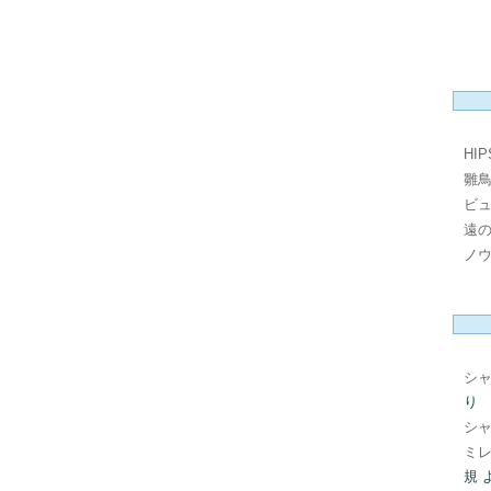
HI
雛
ビ
遠
ノ
シ
り
シ
ミレ
規