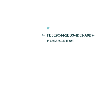
投
前
前
稿
の
FB0E9C44-1EB3-4D51-A9B7-
ナ
投
B735ABAD1DA0
ビ
稿
ゲ
ー
シ
ョ
ン