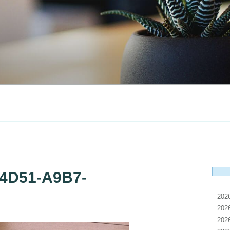
4D51-A9B7-
20
20
20